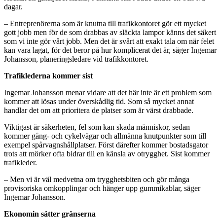
dagar.
– Entreprenörerna som är knutna till trafikkontoret gör ett mycket
gott jobb men för de som drabbas av släckta lampor känns det säkert
som vi inte gör vårt jobb. Men det är svårt att exakt tala om när felet
kan vara lagat, för det beror på hur komplicerat det är, säger Ingemar
Johansson, planeringsledare vid trafikkontoret.
Trafiklederna kommer sist
Ingemar Johansson menar vidare att det här inte är ett problem som
kommer att lösas under överskådlig tid. Som så mycket annat
handlar det om att prioritera de platser som är värst drabbade.
Viktigast är säkerheten, fel som kan skada människor, sedan
kommer gång- och cykelvägar och allmänna knutpunkter som till
exempel spårvagnshållplatser. Först därefter kommer bostadsgator
trots att mörker ofta bidrar till en känsla av otrygghet. Sist kommer
trafikleder.
– Men vi är väl medvetna om trygghetsbiten och gör många
provisoriska omkopplingar och hänger upp gummikablar, säger
Ingemar Johansson.
Ekonomin sätter gränserna