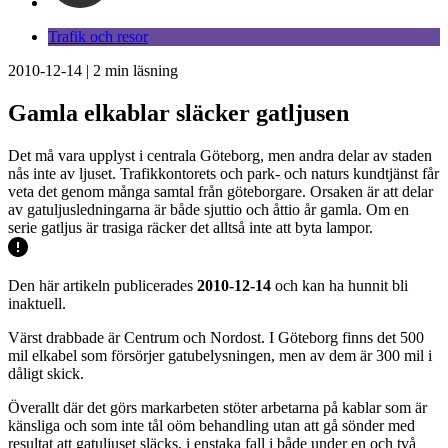
Trafik och resor
2010-12-14
|
2
min läsning
Gamla elkablar släcker gatljusen
Det må vara upplyst i centrala Göteborg, men andra delar av staden
nås inte av ljuset. Trafikkontorets och park- och naturs kundtjänst får
veta det genom många samtal från göteborgare. Orsaken är att delar
av gatuljusledningarna är både sjuttio och åttio år gamla. Om en
serie gatljus är trasiga räcker det alltså inte att byta lampor.
Den här artikeln publicerades
2010-12-14
och kan ha hunnit bli
inaktuell.
Värst drabbade är Centrum och Nordost. I Göteborg finns det 500
mil elkabel som försörjer gatubelysningen, men av dem är 300 mil i
dåligt skick.
Överallt där det görs markarbeten stöter arbetarna på kablar som är
känsliga och som inte tål oöm behandling utan att gå sönder med
resultat att gatuljuset släcks, i enstaka fall i både under en och två