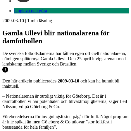
Uppleva och göra
2009-03-10
|
1
min läsning
Gamla Ullevi blir nationalarena för
damfotbollen
De svenska fotbollsdamerna har fått en egen officiell nationalarena,
nämligen splitternya Gamla Ullevi. Den 25 april invigs arenan med
landskamp mellan Sverige och Brasilien.
Den här artikeln publicerades
2009-03-10
och kan ha hunnit bli
inaktuell.
– Nationalarenan är otroligt viktig för Göteborg. Det är i
damfotbollen vi har potentialen och tillväxtmöjligheterna, säger Leif
Nilsson, vd på Göteborg & Co.
Föreberedelserna för invigningsfesten pågår för fullt. Något program
är inte spikat än men Göteborg & Co utlovar ”stor folkfest i
brasseanda för hela familjen”.