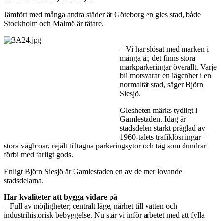
Jämfört med många andra städer är Göteborg en gles stad, både
Stockholm och Malmö är tätare.
– Vi har slösat med marken i
många år, det finns stora
markparkeringar överallt. Varje
bil motsvarar en lägenhet i en
normaltät stad, säger Björn
Siesjö.
Glesheten märks tydligt i
Gamlestaden. Idag är
stadsdelen starkt präglad av
1960-talets trafiklösningar –
stora vägbroar, rejält tilltagna parkeringsytor och tåg som dundrar
förbi med farligt gods.
Enligt Björn Siesjö är Gamlestaden en av de mer lovande
stadsdelarna.
Har kvaliteter att bygga vidare på
– Full av möjligheter; centralt läge, närhet till vatten och
industrihistorisk bebyggelse. Nu står vi inför arbetet med att fylla