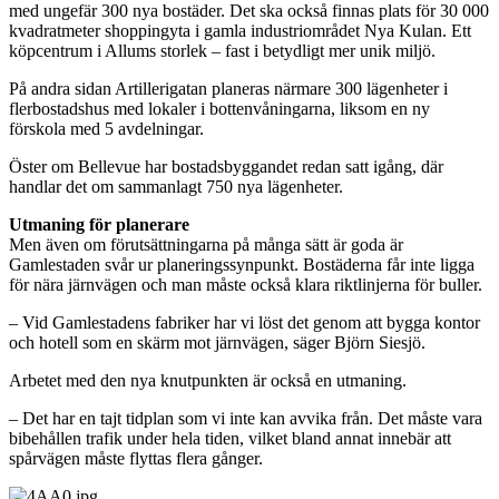
med ungefär 300 nya bostäder. Det ska också finnas plats för 30 000
kvadratmeter shoppingyta i gamla industriområdet Nya Kulan. Ett
köpcentrum i Allums storlek – fast i betydligt mer unik miljö.
På andra sidan Artillerigatan planeras närmare 300 lägenheter i
flerbostadshus med lokaler i bottenvåningarna, liksom en ny
förskola med 5 avdelningar.
Öster om Bellevue har bostadsbyggandet redan satt igång, där
handlar det om sammanlagt 750 nya lägenheter.
Utmaning för planerare
Men även om förutsättningarna på många sätt är goda är
Gamlestaden svår ur planeringssynpunkt. Bostäderna får inte ligga
för nära järnvägen och man måste också klara riktlinjerna för buller.
– Vid Gamlestadens fabriker har vi löst det genom att bygga kontor
och hotell som en skärm mot järnvägen, säger Björn Siesjö.
Arbetet med den nya knutpunkten är också en utmaning.
– Det har en tajt tidplan som vi inte kan avvika från. Det måste vara
bibehållen trafik under hela tiden, vilket bland annat innebär att
spårvägen måste flyttas flera gånger.