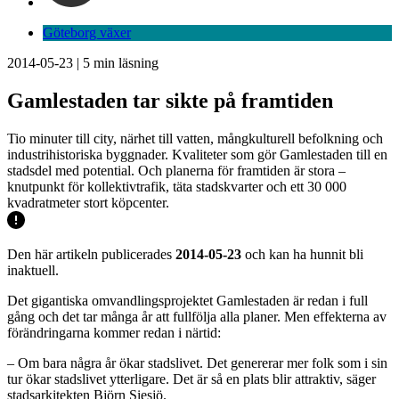
Göteborg växer
2014-05-23
|
5
min läsning
Gamlestaden tar sikte på framtiden
Tio minuter till city, närhet till vatten, mångkulturell befolkning och
industrihistoriska byggnader. Kvaliteter som gör Gamlestaden till en
stadsdel med potential. Och planerna för framtiden är stora –
knutpunkt för kollektivtrafik, täta stadskvarter och ett 30 000
kvadratmeter stort köpcenter.
Den här artikeln publicerades
2014-05-23
och kan ha hunnit bli
inaktuell.
Det gigantiska omvandlingsprojektet Gamlestaden är redan i full
gång och det tar många år att fullfölja alla planer. Men effekterna av
förändringarna kommer redan i närtid:
– Om bara några år ökar stadslivet. Det genererar mer folk som i sin
tur ökar stadslivet ytterligare. Det är så en plats blir attraktiv, säger
stadsarkitekten Björn Siesjö.