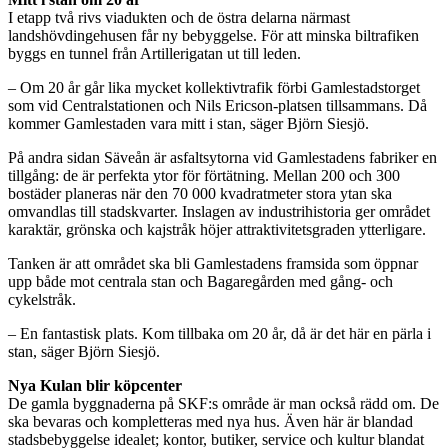
I etapp två rivs viadukten och de östra delarna närmast
landshövdingehusen får ny bebyggelse. För att minska biltrafiken
byggs en tunnel från Artillerigatan ut till leden.
– Om 20 år går lika mycket kollektivtrafik förbi Gamlestadstorget
som vid Centralstationen och Nils Ericson-platsen tillsammans. Då
kommer Gamlestaden vara mitt i stan, säger Björn Siesjö.
På andra sidan Säveån är asfaltsytorna vid Gamlestadens fabriker en
tillgång: de är perfekta ytor för förtätning. Mellan 200 och 300
bostäder planeras när den 70 000 kvadratmeter stora ytan ska
omvandlas till stadskvarter. Inslagen av industrihistoria ger området
karaktär, grönska och kajstråk höjer attraktivitetsgraden ytterligare.
Tanken är att området ska bli Gamlestadens framsida som öppnar
upp både mot centrala stan och Bagaregården med gång- och
cykelstråk.
– En fantastisk plats. Kom tillbaka om 20 år, då är det här en pärla i
stan, säger Björn Siesjö.
Nya Kulan blir köpcenter
De gamla byggnaderna på SKF:s område är man också rädd om. De
ska bevaras och kompletteras med nya hus. Även här är blandad
stadsbebyggelse idealet; kontor, butiker, service och kultur blandat