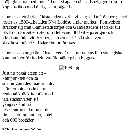
möjligheterna med innehåll och skapa en tät stadsbebyggelse som
kopplas ihop med övriga stan, säger han.
Gamlestaden är den äldsta delen av det vi idag kallar Göteborg, med
rester av 1500-talsstaden Nya Lödöse under marken. Förnyelsen
sträcker sig från Gamlestadstorget och Gamlestadens fabriker till
SKF och fortsätter öster om Bellevue till Kvibergs ängar och
idrottsområdet vid Kvibergs kaserner. På sikt ska även
slakthusområdet vid Marieholm förnyas.
Gamlestadstorget är själva navet där en av stadens fem strategiska
knutpunkter för kollektivtrafik håller på att byggas.
Just nu pågår etapp ett –
knutpunkten och så
småningom dess närområde.
Här kombineras lokal och
regional kollektivtrafik med
täta stadskvarter. På
gångavstånd från
resecentrumet kommer det
finnas kontor, butiker, hotell
och 600 bostäder.
Mitt i stan om 20 år