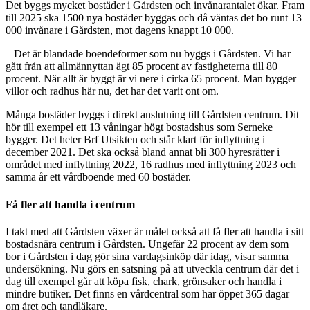
Det byggs mycket bostäder i Gårdsten och invånarantalet ökar. Fram
till 2025 ska 1500 nya bostäder byggas och då väntas det bo runt 13
000 invånare i Gårdsten, mot dagens knappt 10 000.
– Det är blandade boendeformer som nu byggs i Gårdsten. Vi har
gått från att allmännyttan ägt 85 procent av fastigheterna till 80
procent. När allt är byggt är vi nere i cirka 65 procent. Man bygger
villor och radhus här nu, det har det varit ont om.
Många bostäder byggs i direkt anslutning till Gårdsten centrum. Dit
hör till exempel ett 13 våningar högt bostadshus som Serneke
bygger. Det heter Brf Utsikten och står klart för inflyttning i
december 2021. Det ska också bland annat bli 300 hyresrätter i
området med inflyttning 2022, 16 radhus med inflyttning 2023 och
samma år ett vårdboende med 60 bostäder.
Få fler att handla i centrum
I takt med att Gårdsten växer är målet också att få fler att handla i sitt
bostadsnära centrum i Gårdsten. Ungefär 22 procent av dem som
bor i Gårdsten i dag gör sina vardagsinköp där idag, visar samma
undersökning. Nu görs en satsning på att utveckla centrum där det i
dag till exempel går att köpa fisk, chark, grönsaker och handla i
mindre butiker. Det finns en vårdcentral som har öppet 365 dagar
om året och tandläkare.