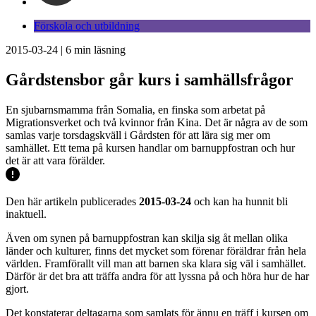
Förskola och utbildning
2015-03-24
|
6
min läsning
Gårdstensbor går kurs i samhällsfrågor
En sjubarnsmamma från Somalia, en finska som arbetat på
Migrationsverket och två kvinnor från Kina. Det är några av de som
samlas varje torsdagskväll i Gårdsten för att lära sig mer om
samhället. Ett tema på kursen handlar om barnuppfostran och hur
det är att vara förälder.
Den här artikeln publicerades
2015-03-24
och kan ha hunnit bli
inaktuell.
Även om synen på barnuppfostran kan skilja sig åt mellan olika
länder och kulturer, finns det mycket som förenar föräldrar från hela
världen. Framförallt vill man att barnen ska klara sig väl i samhället.
Därför är det bra att träffa andra för att lyssna på och höra hur de har
gjort.
Det konstaterar deltagarna som samlats för ännu en träff i kursen om