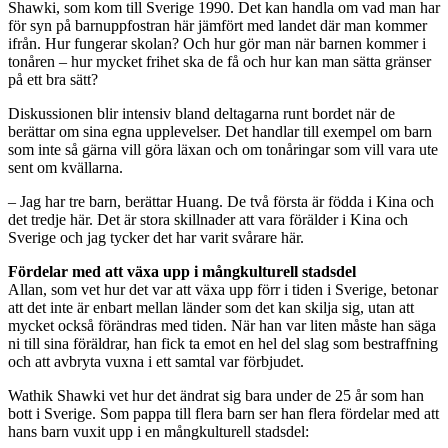
Shawki, som kom till Sverige 1990. Det kan handla om vad man har
för syn på barnuppfostran här jämfört med landet där man kommer
ifrån. Hur fungerar skolan? Och hur gör man när barnen kommer i
tonåren – hur mycket frihet ska de få och hur kan man sätta gränser
på ett bra sätt?
Diskussionen blir intensiv bland deltagarna runt bordet när de
berättar om sina egna upplevelser. Det handlar till exempel om barn
som inte så gärna vill göra läxan och om tonåringar som vill vara ute
sent om kvällarna.
– Jag har tre barn, berättar Huang. De två första är födda i Kina och
det tredje här. Det är stora skillnader att vara förälder i Kina och
Sverige och jag tycker det har varit svårare här.
Fördelar med att växa upp i mångkulturell stadsdel
Allan, som vet hur det var att växa upp förr i tiden i Sverige, betonar
att det inte är enbart mellan länder som det kan skilja sig, utan att
mycket också förändras med tiden. När han var liten måste han säga
ni till sina föräldrar, han fick ta emot en hel del slag som bestraffning
och att avbryta vuxna i ett samtal var förbjudet.
Wathik Shawki vet hur det ändrat sig bara under de 25 år som han
bott i Sverige. Som pappa till flera barn ser han flera fördelar med att
hans barn vuxit upp i en mångkulturell stadsdel: