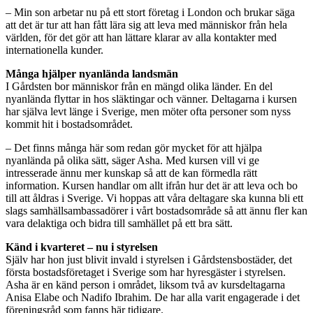
– Min son arbetar nu på ett stort företag i London och brukar säga
att det är tur att han fått lära sig att leva med människor från hela
världen, för det gör att han lättare klarar av alla kontakter med
internationella kunder.
Många hjälper nyanlända landsmän
I Gårdsten bor människor från en mängd olika länder. En del
nyanlända flyttar in hos släktingar och vänner. Deltagarna i kursen
har själva levt länge i Sverige, men möter ofta personer som nyss
kommit hit i bostadsområdet.
– Det finns många här som redan gör mycket för att hjälpa
nyanlända på olika sätt, säger Asha. Med kursen vill vi ge
intresserade ännu mer kunskap så att de kan förmedla rätt
information. Kursen handlar om allt ifrån hur det är att leva och bo
till att åldras i Sverige. Vi hoppas att våra deltagare ska kunna bli ett
slags samhällsambassadörer i vårt bostadsområde så att ännu fler kan
vara delaktiga och bidra till samhället på ett bra sätt.
Känd i kvarteret – nu i styrelsen
Själv har hon just blivit invald i styrelsen i Gårdstensbostäder, det
första bostadsföretaget i Sverige som har hyresgäster i styrelsen.
Asha är en känd person i området, liksom två av kursdeltagarna
Anisa Elabe och Nadifo Ibrahim. De har alla varit engagerade i det
föreningsråd som fanns här tidigare.