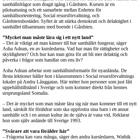
samhällsfrågor som dragit igång i Gårdsten. Kursen är en
pilotsatsning och ett samarbete mellan Enheten för
samhällsorientering, Social resursförvaltning, och
Gårdstensbostäder. Syftet är att stärka demokrati och delaktighet i
samhället tillsammans med boende i Gårdsten.
”Mycket man måste lära sig i ett nytt land”
– Det är viktigt att man känner till hur samhället fungerar, säger
Asha Adnan, en av kursledarna. Vad har man för rättigheter och
skyldigheter? Och hur kan man göra för att bli mer delaktig och
påverka i frågor som handlar om ens liv?
Asha Adnan arbetar som samhällsinformatör för nyanlända. De
flesta lektioner håller hon i klassrummen i Social resursförvaltnings
lokaler på Andra Långgatan. Här möter hon personer som just fått
uppehållstillstånd i Sverige och som kommer direkt från hennes
ursprungsland Somalia.
– Det är mycket som man måste lära sig när man kommer till ett nytt
land, särskilt för föräldrar som ska uppfostra sina barn i ett annat
samhälle och i en annan kultur än de själva är vana vid, förklarar
hon som själv anlände till Sverige 1993.
”Svårare att vara förälder här”
– Frågorna kan vara många, säger den andra kursledaren, Wathik