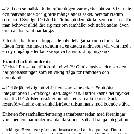
– Vi i den somaliska kvinnoföreningen var mycket aktiva. Vi var ute
och nattvandrade och gjorde många andra saker, berättar Nadifo
som bott i Sverige i 20 år. Det är bra att den här kursen har startat för
man behöver alltid lära sig mer om samhället och träffa andra, även
om man har varit här länge.
Efter den här kursen hoppas de tolv deltagarna kunna fortsätta i
någon form. Antingen genom att engagera andra som vill vara med i
en ny omgång eller kanske själva ha en fördjupningskurs.
Framtid och demokrati
Michael Pirosanto, tillförordnad vd för Gårdstensbostäder, ser den
här pilotsatsningen som en viktig fråga för framtiden och
demokratin.
– Det är jätteviktigt att vi är flera som samverkar för att öka
integrationen i Göteborgs Stad, säger han. Därför känns det mycket
bra att vi i Gårdstenbostäder nu inlett ett samarbete med Social
resursförvaltning om samhällsfrågor tillsammans med boende själva.
Enheten för samhällsorientering samarbetar redan med föreningar
vars medlemmar möter nyanlända som ett sätt att främja integration.
– Många föreningar gör stora insatser med att hjälpa nyanlända