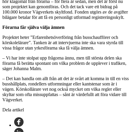
hör klagomål från förarna – för flera år sedan, men det är först nu
som projektet kan genomföras. Och det tack vare ett bidrag på
100.000 kronor Vägverkets skyltfond. Fonden utgörs av de avgifter
bilägare betalar för att få en personligt utformad registreringsskylt.
Förarna får själva välja ämnen
Projektet heter ”Erfarenhetsöverföring från busschaufförer och
körskolelärare”. Tanken är att intervjuerna inte ska vara styrda till
vissa frågor utan yrkesförarna ska få välja ämnen.
– Vi har inte stolpat upp frågorna ännu, men till största delen ska
förarna få berätta spontant om vilka problem de upplever i trafiken,
säger Johanna Malm.
– Det kan handla om allt från att det är svårt att komma in till en viss
busshållplats, rondellers utformningar eller kantstenar som är i
vägen. Körskollärare vet nog också mycket om vilka regler eller
skyltar som ofta missuppfattas – sånt är värdefullt att föra vidare till
Vägverket.
Dela artikel