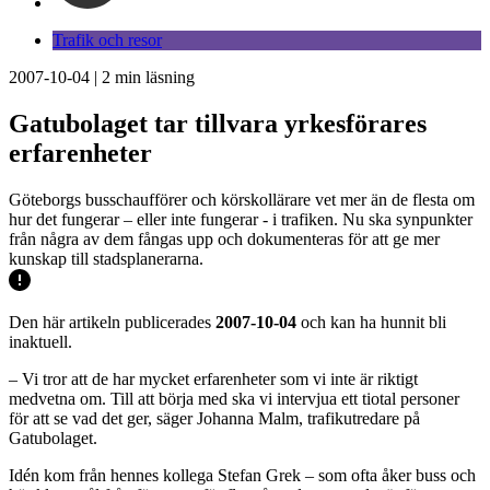
Trafik och resor
2007-10-04
|
2
min läsning
Gatubolaget tar tillvara yrkesförares
erfarenheter
Göteborgs busschaufförer och körskollärare vet mer än de flesta om
hur det fungerar – eller inte fungerar - i trafiken. Nu ska synpunkter
från några av dem fångas upp och dokumenteras för att ge mer
kunskap till stadsplanerarna.
Den här artikeln publicerades
2007-10-04
och kan ha hunnit bli
inaktuell.
– Vi tror att de har mycket erfarenheter som vi inte är riktigt
medvetna om. Till att börja med ska vi intervjua ett tiotal personer
för att se vad det ger, säger Johanna Malm, trafikutredare på
Gatubolaget.
Idén kom från hennes kollega Stefan Grek – som ofta åker buss och