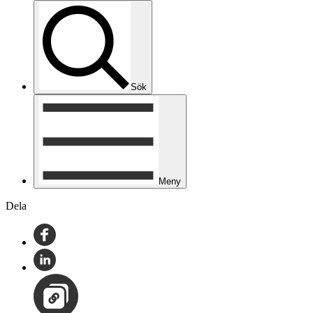
Sök
Meny
Dela