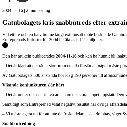
2004-11-16
|
2
min läsning
Gatubolagets kris snabbutreds efter extrai
Vid ett tre och en halv timme långt extrainsatt möte beslutade Gatubol
Entreprenads förluster för 2004 beräknas till 11 miljoner.
Den här artikeln publicerades
2004-11-16
och kan ha hunnit bli inaktu
– Det är klart att det råder stor oro men alla förstår att något måste g
Av Gatubolagets 500 anställda hör idag 190 personer till affärsområd
Vikande konjunkturen slår hårt
– Det är under de senaste två åren som det stora tappet uppstått. Den
Samtidigt som Entreprenad visat negativt resultat har övriga affärsdela
– Vi måste agera nu för att inte de friska delarna ska drabbas, säger 
Snabb utredning