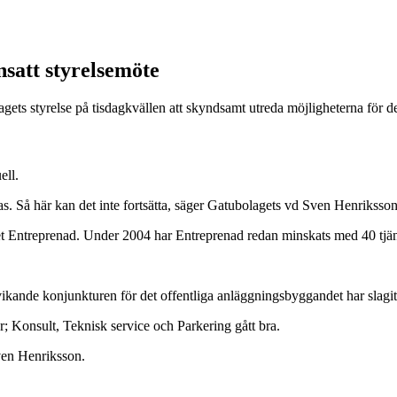
nsatt styrelsemöte
agets styrelse på tisdagkvällen att skyndsamt utreda möjligheterna för 
ell.
öras. Så här kan det inte fortsätta, säger Gatubolagets vd Sven Henriksson
et Entreprenad. Under 2004 har Entreprenad redan minskats med 40 tjänst
 vikande konjunkturen för det offentliga anläggningsbyggandet har slag
r; Konsult, Teknisk service och Parkering gått bra.
Sven Henriksson.