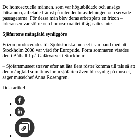
De homosexuella männen, som var högutbildade och ansågs
lättsamma, arbetade främst på intendenturavdelningen och servade
passagerarna. För dessa män blev deras arbetsplats en frizon –
toleransen var större och homosexualitet ifrågasattes inte.
Sjöfartens mångfald synliggörs
Frizon producerades för Sjöhistoriska museet i samband med att
Stockholm 2008 var värd för Europride. Förra sommaren visades
den i Båthall 1 på Galärvarvet i Stockholm.
– Sjöfartsmuseet strävar efter att låta flera röster komma till tals så att
den mångfald som finns inom sjöfarten även blir synlig på museet,
säger museichef Anna Rosengren.
Dela artikel