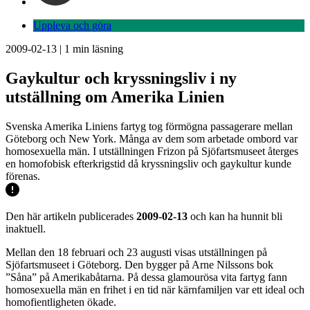
Uppleva och göra
2009-02-13
|
1
min läsning
Gaykultur och kryssningsliv i ny
utställning om Amerika Linien
Svenska Amerika Liniens fartyg tog förmögna passagerare mellan
Göteborg och New York. Många av dem som arbetade ombord var
homosexuella män. I utställningen Frizon på Sjöfartsmuseet återges
en homofobisk efterkrigstid då kryssningsliv och gaykultur kunde
förenas.
Den här artikeln publicerades
2009-02-13
och kan ha hunnit bli
inaktuell.
Mellan den 18 februari och 23 augusti visas utställningen på
Sjöfartsmuseet i Göteborg. Den bygger på Arne Nilssons bok
”Såna” på Amerikabåtarna. På dessa glamourösa vita fartyg fann
homosexuella män en frihet i en tid när kärnfamiljen var ett ideal och
homofientligheten ökade.