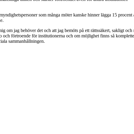
 myndighetspersoner som många möter kanske hinner lägga 15 procent av sin
de.
 om jag behöver det och att jag bemöts på ett rättssäkert, sakligt och re
ro och förtroende för institutionerna och om möjlighet finns så komplette
ociala sammanhållningen.