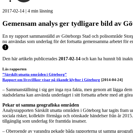
2017-02-14
|
4
min läsning
Gemensam analys ger tydligare bild av Gö
En ny rapport sammanställd av Göteborgs Stad och polisområde Storgö
nu användas som underlag för det fortsatta gemensamma arbetet för e
Den här artikeln publicerades
2017-02-14
och kan ha hunnit bli inaktu
Läs rapporten
”Särskilt utsatta områden i Göteborg”
Rapport om livsvillkor visar på ökande klyftor i Göteborg
[2014-04-24]
– Sammanställning i sig ger inga nya fakta, men genom att lägga dem b
stadsdelarna kan använda underlaget i sitt fortsatta arbete med att g
Pekar ut samma geografiska områden
Analysrapporten Särskilt utsatta områden i Göteborg har tagits fram u
sociala risker, kollektiv förmåga och oönskade händelser från år 2015
tillgänglig som underlag för framtida insatser.
– Oberoende av varandra pekade båda rapporterna ut samma geografiska 