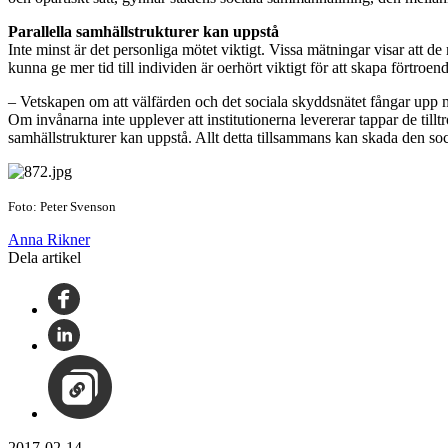
Parallella samhällstrukturer kan uppstå
Inte minst är det personliga mötet viktigt. Vissa mätningar visar att de
kunna ge mer tid till individen är oerhört viktigt för att skapa förtroen
– Vetskapen om att välfärden och det sociala skyddsnätet fångar upp mig
Om invånarna inte upplever att institutionerna levererar tappar de tillt
samhällstrukturer kan uppstå. Allt detta tillsammans kan skada den s
Foto: Peter Svenson
Anna Rikner
Dela artikel
2017-02-14