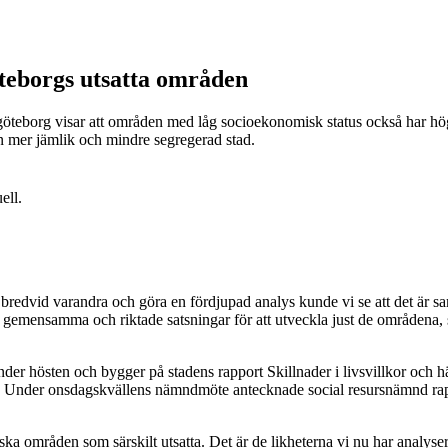
teborgs utsatta områden
teborg visar att områden med låg socioekonomisk status också har högr
n mer jämlik och mindre segregerad stad.
ell.
redvid varandra och göra en fördjupad analys kunde vi se att det är sa
öra gemensamma och riktade satsningar för att utveckla just de områden
nder hösten och bygger på stadens rapport Skillnader i livsvillkor och 
. Under onsdagskvällens nämndmöte antecknade social resursnämnd rappor
områden som särskilt utsatta. Det är de likheterna vi nu har analyserat 