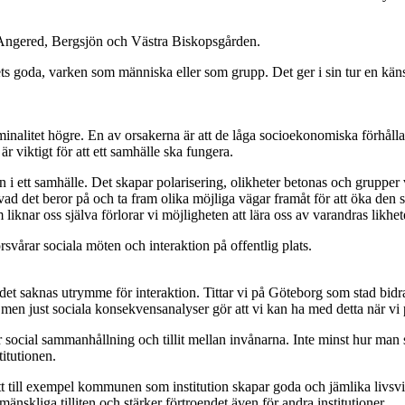
Angered, Bergsjön och Västra Biskopsgården.
ets goda, varken som människa eller som grupp. Det ger i sin tur en käns
iminalitet högre. En av orsakerna är att de låga socioekonomiska förhåll
r viktigt för att ett samhälle ska fungera.
ett samhälle. Det skapar polarisering, olikheter betonas och grupper vä
s vad det beror på och ta fram olika möjliga vägar framåt för att öka 
 liknar oss själva förlorar vi möjligheten att lära oss av varandras likhet
svårar sociala möten och interaktion på offentlig plats.
det saknas utrymme för interaktion. Tittar vi på Göteborg som stad bidra
, men just sociala konsekvensanalyser gör att vi kan ha med detta när vi
r social sammanhållning och tillit mellan invånarna. Inte minst hur man s
titutionen.
 Att till exempel kommunen som institution skapar goda och jämlika livsvi
nskliga tilliten och stärker förtroendet även för andra institutioner.