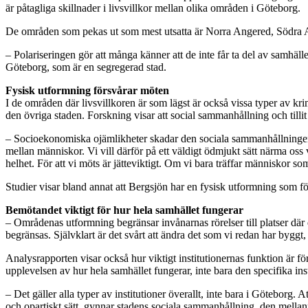
är påtagliga skillnader i livsvillkor mellan olika områden i Göteborg.
De områden som pekas ut som mest utsatta är Norra Angered, Södra 
– Polariseringen gör att många känner att de inte får ta del av samhäll
Göteborg, som är en segregerad stad.
Fysisk utformning försvårar möten
I de områden där livsvillkoren är som lägst är också vissa typer av kr
den övriga staden. Forskning visar att social sammanhållning och tillit ä
– Socioekonomiska ojämlikheter skadar den sociala sammanhållningen i 
mellan människor. Vi vill därför på ett väldigt ödmjukt sätt närma os
helhet. För att vi möts är jätteviktigt. Om vi bara träffar människor som
Studier visar bland annat att Bergsjön har en fysisk utformning som för
Bemötandet viktigt för hur hela samhället fungerar
– Områdenas utformning begränsar invånarnas rörelser till platser där 
begränsas. Självklart är det svårt att ändra det som vi redan har byggt
Analysrapporten visar också hur viktigt institutionernas funktion är fö
upplevelsen av hur hela samhället fungerar, inte bara den specifika ins
– Det gäller alla typer av institutioner överallt, inte bara i Göteborg.
och opartiskt sätt, gynnar stadens sociala sammanhållning, den mellanmä