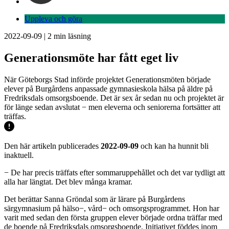
Uppleva och göra
2022-09-09
|
2
min läsning
Generationsmöte har fått eget liv
När Göteborgs Stad införde projektet Generationsmöten började
elever på Burgårdens anpassade gymnasieskola hälsa på äldre på
Fredriksdals omsorgsboende. Det är sex år sedan nu och projektet är
för länge sedan avslutat − men eleverna och seniorerna fortsätter att
träffas.
Den här artikeln publicerades
2022-09-09
och kan ha hunnit bli
inaktuell.
− De har precis träffats efter sommaruppehållet och det var tydligt att
alla har längtat. Det blev många kramar.
Det berättar Sanna Gröndal som är lärare på Burgårdens
särgymnasium på hälso−, vård− och omsorgsprogrammet. Hon har
varit med sedan den första gruppen elever började ordna träffar med
de boende på Fredriksdals omsorgsboende. Initiativet föddes inom