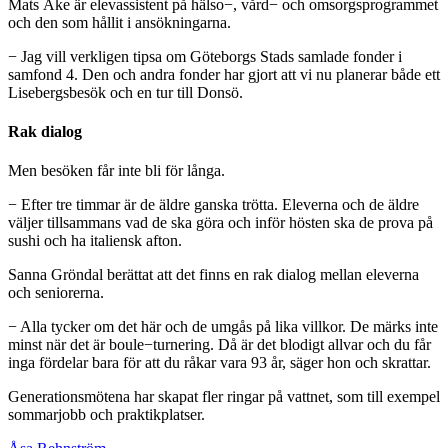
Mats Åke är elevassistent på hälso−, vård− och omsorgsprogrammet
och den som hållit i ansökningarna.
− Jag vill verkligen tipsa om Göteborgs Stads samlade fonder i
samfond 4. Den och andra fonder har gjort att vi nu planerar både ett
Lisebergsbesök och en tur till Donsö.
Rak dialog
Men besöken får inte bli för långa.
− Efter tre timmar är de äldre ganska trötta. Eleverna och de äldre
väljer tillsammans vad de ska göra och inför hösten ska de prova på
sushi och ha italiensk afton.
Sanna Gröndal berättat att det finns en rak dialog mellan eleverna
och seniorerna.
− Alla tycker om det här och de umgås på lika villkor. De märks inte
minst när det är boule−turnering. Då är det blodigt allvar och du får
inga fördelar bara för att du råkar vara 93 år, säger hon och skrattar.
Generationsmötena har skapat fler ringar på vattnet, som till exempel
sommarjobb och praktikplatser.