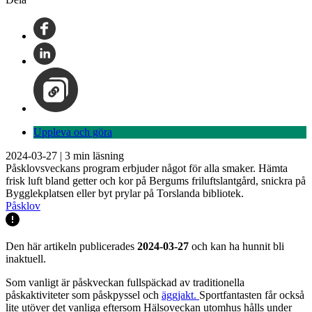
Uppleva och göra
2024-03-27
|
3
min läsning
Påsklovsveckans program erbjuder något för alla smaker. Hämta
frisk luft bland getter och kor på Bergums friluftslantgård, snickra på
Bygglekplatsen eller byt prylar på Torslanda bibliotek.
Påsklov
Den här artikeln publicerades
2024-03-27
och kan ha hunnit bli
inaktuell.
Som vanligt är påskveckan fullspäckad av traditionella
påskaktiviteter som påskpyssel och
äggjakt.
Sportfantasten får också
lite utöver det vanliga eftersom Hälsoveckan utomhus hålls under