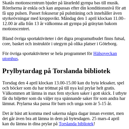
Skatås motionscentrum bjuder på lärarledd gympa bas till musik.
Rörelserna är enkla och kan anpassas efter din konditionsnivå för att
få upp pulsen. Passet fokuserar på pulsträning och innehåller även
styrkeövningar med kroppsvikt. Måndag den 1 april klockan 11.00–
12.00 är alla från 13 år välkomna att gympa på gräsytan bakom
motionscentret.
Bland övriga sportaktiviteter i det digra programutbudet finns futsal,
core, basket och instruktör i utegym på olika platser i Göteborg.
För övriga sportaktiviteter se hela programmet för
Hälsoveckan
utomhus
.
Prylbytardag på Torslanda bibliotek
Torsdag den 4 april klockan 13.00-15.00 kan du byta leksaker, spel
och böcker som du har tröttnat på till nya kul prylar helt gratis.
Välkommen att lämna in max fem stycken saker i gott skick. I utbyte
får du biljetter som du väljer nya spännande saker för som andra har
lämnat. Prylarna ska passa för barn och unga som är 5-15 år.
Det är bäst att komma med sakerna några dagar innan eventet, men
det går även bra att lämna in dem på bytesdagen. 25 mars-4 april
kan du lämna in dina prylar på
Torslanda bibliotek
!