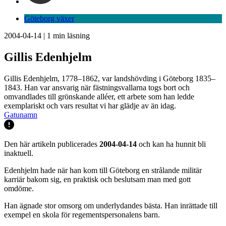
Göteborg växer
2004-04-14
|
1
min läsning
Gillis Edenhjelm
Gillis Edenhjelm, 1778–1862, var landshövding i Göteborg 1835–
1843. Han var ansvarig när fästningsvallarna togs bort och
omvandlades till grönskande alléer, ett arbete som han ledde
exemplariskt och vars resultat vi har glädje av än idag.
Gatunamn
Den här artikeln publicerades
2004-04-14
och kan ha hunnit bli
inaktuell.
Edenhjelm hade när han kom till Göteborg en strålande militär
karriär bakom sig, en praktisk och beslutsam man med gott
omdöme.
Han ägnade stor omsorg om underlydandes bästa. Han inrättade till
exempel en skola för regementspersonalens barn.