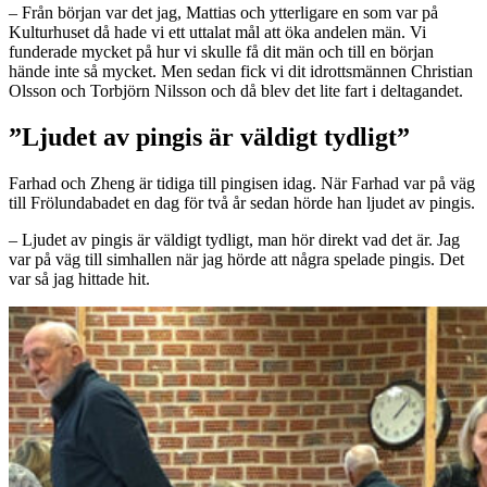
– Från början var det jag, Mattias och ytterligare en som var på
Kulturhuset då hade vi ett uttalat mål att öka andelen män. Vi
funderade mycket på hur vi skulle få dit män och till en början
hände inte så mycket. Men sedan fick vi dit idrottsmännen Christian
Olsson och Torbjörn Nilsson och då blev det lite fart i deltagandet.
”Ljudet av pingis är väldigt tydligt”
Farhad och Zheng är tidiga till pingisen idag. När Farhad var på väg
till Frölundabadet en dag för två år sedan hörde han ljudet av pingis.
– Ljudet av pingis är väldigt tydligt, man hör direkt vad det är. Jag
var på väg till simhallen när jag hörde att några spelade pingis. Det
var så jag hittade hit.