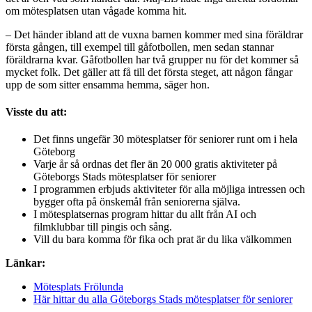
om mötesplatsen utan vågade komma hit.
– Det händer ibland att de vuxna barnen kommer med sina föräldrar
första gången, till exempel till gåfotbollen, men sedan stannar
föräldrarna kvar. Gåfotbollen har två grupper nu för det kommer så
mycket folk. Det gäller att få till det första steget, att någon fångar
upp de som sitter ensamma hemma, säger hon.
Visste du att:
Det finns ungefär 30 mötesplatser för seniorer runt om i hela
Göteborg
Varje år så ordnas det fler än 20 000 gratis aktiviteter på
Göteborgs Stads mötesplatser för seniorer
I programmen erbjuds aktiviteter för alla möjliga intressen och
bygger ofta på önskemål från seniorerna själva.
I mötesplatsernas program hittar du allt från AI och
filmklubbar till pingis och sång.
Vill du bara komma för fika och prat är du lika välkommen
Länkar:
Mötesplats Frölunda
Här hittar du alla Göteborgs Stads mötesplatser för seniorer