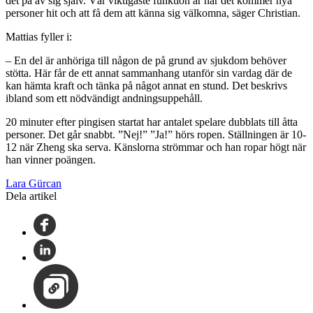
det på av sig själv. Vår viktigaste funktion är när det kommer nya
personer hit och att få dem att känna sig välkomna, säger Christian.
Mattias fyller i:
– En del är anhöriga till någon de på grund av sjukdom behöver
stötta. Här får de ett annat sammanhang utanför sin vardag där de
kan hämta kraft och tänka på något annat en stund. Det beskrivs
ibland som ett nödvändigt andningsuppehåll.
20 minuter efter pingisen startat har antalet spelare dubblats till åtta
personer. Det går snabbt. ”Nej!” ”Ja!” hörs ropen. Ställningen är 10-
12 när Zheng ska serva. Känslorna strömmar och han ropar högt när
han vinner poängen.
Lara Gürcan
Dela artikel