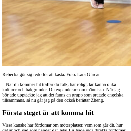
Rebecka gör sig redo för att kasta. Foto: Lara Gürcan
– När du kommer hit träffar du folk, har roligt, lär känna olika
kulturer och bakgrunder. Du expanderar som människa. När jag
började upptäckte jag att det fanns en grupp som pratade engelska
tillsammans, så nu går jag på den också berättar Zheng.
Första steget är att komma hit
Vissa kanske har fördomar om mötesplatser, vem som går dit, hur
det är och vad som händer där. Maj-Lis hade inga direkta fördomar