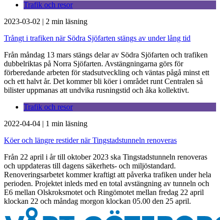
Trafik och resor
2023-03-02
|
2 min läsning
Trångt i trafiken när Södra Sjöfarten stängs av under lång tid
Från måndag 13 mars stängs delar av Södra Sjöfarten och trafiken
dubbelriktas på Norra Sjöfarten. Avstängningarna görs för
förberedande arbeten för stadsutveckling och väntas pågå minst ett
och ett halvt år. Det kommer bli köer i området runt Centralen så
bilister uppmanas att undvika rusningstid och åka kollektivt.
Trafik och resor
2022-04-04
|
1 min läsning
Köer och längre restider när Tingstadstunneln renoveras
Från 22 april i år till oktober 2023 ska Tingstadstunneln renoveras
och uppdateras till dagens säkerhets- och miljöstandard.
Renoveringsarbetet kommer kraftigt att påverka trafiken under hela
perioden. Projektet inleds med en total avstängning av tunneln och
E6 mellan Olskroksmotet och Ringömotet mellan fredag 22 april
klockan 22 och måndag morgon klockan 05.00 den 25 april.