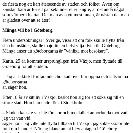
de flesta nog ett kärt återseende av staden och folket. Även om
känslan bara är för ett par sekunder eller längre, är det ändå något
som värmer i hjärtat. Det man avskytt mest innan, är nästan det man
är gladast över att se åter!
Många vill bo i Göteborg
Flera undersökningar i Sverige, visar att om folk skulle flytta från
sina hemstäder, skulle majoriteten helst vilja flytta till Göteborg.
Många anser att göteborgarna är ”vänliga mot besökare”.
Karin, 25 år, kommer ursprungligen från Växjö, men flyttade till
Göteborg för att studera.
– Jag är faktiskt fortfarande chockad över hur öppna och lättsamma
göteborgarna
är, säger hon.
Efter 18 år av sitt liv i Växjö, beslöt hon sig för att söka sig till en
större stad. Hon hamnade först i Stockholm.
– Staden kanske var lite för stor och mentalitet annorlunda mot vad
jag var van vid,
säger hon. Jag ville inte flytta tillbaka till Växjö, jag sökte skolor lite
runt om i landet. När jag bland annat blev antagen i Göteborg,