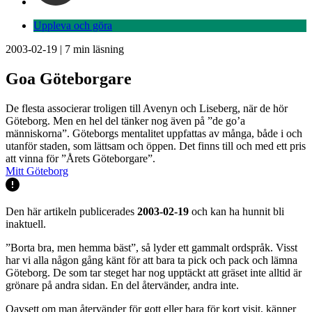
Uppleva och göra
2003-02-19
|
7
min läsning
Goa Göteborgare
De flesta associerar troligen till Avenyn och Liseberg, när de hör
Göteborg. Men en hel del tänker nog även på ”de go’a
människorna”. Göteborgs mentalitet uppfattas av många, både i och
utanför staden, som lättsam och öppen. Det finns till och med ett pris
att vinna för ”Årets Göteborgare”.
Mitt Göteborg
Den här artikeln publicerades
2003-02-19
och kan ha hunnit bli
inaktuell.
”Borta bra, men hemma bäst”, så lyder ett gammalt ordspråk. Visst
har vi alla någon gång känt för att bara ta pick och pack och lämna
Göteborg. De som tar steget har nog upptäckt att gräset inte alltid är
grönare på andra sidan. En del återvänder, andra inte.
Oavsett om man återvänder för gott eller bara för kort visit, känner