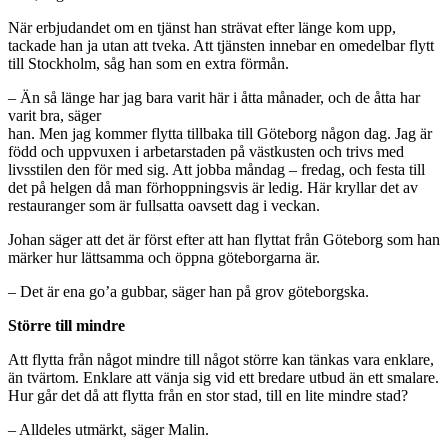
När erbjudandet om en tjänst han strävat efter länge kom upp,
tackade han ja utan att tveka. Att tjänsten innebar en omedelbar flytt
till Stockholm, såg han som en extra förmån.
– Än så länge har jag bara varit här i åtta månader, och de åtta har
varit bra, säger
han. Men jag kommer flytta tillbaka till Göteborg någon dag. Jag är
född och uppvuxen i arbetarstaden på västkusten och trivs med
livsstilen den för med sig. Att jobba måndag – fredag, och festa till
det på helgen då man förhoppningsvis är ledig. Här kryllar det av
restauranger som är fullsatta oavsett dag i veckan.
Johan säger att det är först efter att han flyttat från Göteborg som han
märker hur lättsamma och öppna göteborgarna är.
– Det är ena go’a gubbar, säger han på grov göteborgska.
Större till mindre
Att flytta från något mindre till något större kan tänkas vara enklare,
än tvärtom. Enklare att vänja sig vid ett bredare utbud än ett smalare.
Hur går det då att flytta från en stor stad, till en lite mindre stad?
– Alldeles utmärkt, säger Malin.