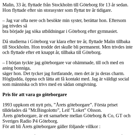
Malin, 33 år, flyttade från Stockholm till Göteborg för 13 år sedan.
Hon flyttade efter sin storasyster som flyttat tre år tidigare.
– Jag var ofta nere och besökte min syster, berättar hon. Eftersom
jag trivdes så
bra började jag söka utbildningar i Göteborg efter gymnasiet.
Då studierna i Göteborg var klara efter tre år, flyttade Malin tillbaka
till Stockholm. Hon trodde det skulle bli permanent. Men trivdes inte
och flyttade efter ett knappt år, tillbaka till Göteborg.
– I början tyckte jag göteborgare var ohämmade, till och med en
aning bonniga,
säger hon. Det tycker jag fortfarande, men det är ju deras charm.
Högljudda, öppna och lätta att få kontakt med. Jag är väldigt social
som människa och trivs med en sådan omgivning.
Pris för att vara go göteborgare
1993 uppkom ett nytt pris, ”Årets göteborgare”. Första priset
tilldelades då ”Mr.Bingolotto”, Leif ”Loket” Olsson.
Årets göteborgare, är ett samarbete mellan Göteborg & Co, GT och
Sveriges Radio P4 Göteborg.
För att bli Årets göteborgare gäller följande villkor :