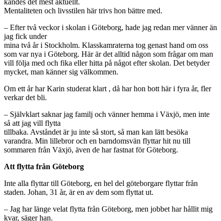
kändes det mest aktuellt.
Mentaliteten och livsstilen här trivs hon bättre med.
– Efter två veckor i skolan i Göteborg, hade jag redan mer vänner än
jag fick under
mina två år i Stockholm. Klasskamraterna tog genast hand om oss
som var nya i Göteborg. Här är det alltid någon som frågar om man
vill följa med och fika eller hitta på något efter skolan. Det betyder
mycket, man känner sig välkommen.
Om ett år har Karin studerat klart , då har hon bott här i fyra år, fler
verkar det bli.
– Självklart saknar jag familj och vänner hemma i Växjö, men inte
så att jag vill flytta
tillbaka. Avståndet är ju inte så stort, så man kan lätt besöka
varandra. Min lillebror och en barndomsvän flyttar hit nu till
sommaren från Växjö, även de har fastnat för Göteborg.
Att flytta från Göteborg
Inte alla flyttar till Göteborg, en hel del göteborgare flyttar från
staden. Johan, 31 år, är en av dem som flyttat ut.
– Jag har länge velat flytta från Göteborg, men jobbet har hållit mig
kvar, säger han.