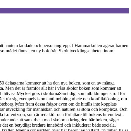
r att hantera laddade och personangrepp. I Hammarkullen agerar barnen
rgsområdet finns i en ny bok från Skolutvecklingsenheten inom
e 350 deltagarna kommer att ha den nya boken, som en av många
ska. Men det är framför allt här i våra skolor boken som kommer att
rättvisa.Mycket görs i skolornaSamtidigt som utbildningens roll för
 Det rör sig exempelvis om antimobbingarbete och konfliktlösning, om
öteborg lyfter fram dessa frågor även om de hittills inte kopplats
bar utveckling för människan och naturen är stora och komplexa. Och
la Lorentzson, som är redaktör och författare till bokens huvudtext.-
timulerande att samarbeta med skolorna kring den här boken, säger
 det en betydligt bredare innebörd och inkluderar både sociala,
krafter. Människor världen över har behov av välfärd, trygghet, hälsa