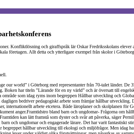
lbarhetskonferens
tioner. Konfliktlösning och giraffspråk lär Oskar Fredriksskolans eleve
ala företagen. Allt detta och ytterligare exempel från skolor i Götebo
ell.
ange our world” i Göteborg med representanter från 70-talet länder. D
g. Boken har titeln ”Lärande för en ny värld” och är översatt till engel
da område som idag ryms inom begreppen Hållbar utveckling och Global 
 dagligen bedriver pedagogiskt arbete som främjar hållbar utveckling.
er, internationellt arbete etcetera. Både läroplaner och skolplanen för G
dokument anger.Framtidstro bland barn och ungdomar- Frågorna om håll
Framtiden kan lätt framstå som dyster och svår att påverka, säger Pernil
a barn och ungdomar och engagerade lärare. Det har varit fantastiskt s
 begreppet hållbar utveckling till ekologi och miljöfrågor. Men idag har
ning lever under väldigt olika förutsättningar, men påverkas av samma 