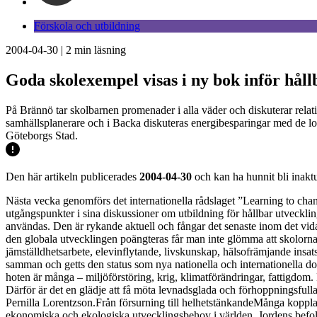
Förskola och utbildning
2004-04-30
|
2
min läsning
Goda skolexempel visas i ny bok inför hål
På Brännö tar skolbarnen promenader i alla väder och diskuterar rela
samhällsplanerare och i Backa diskuteras energibesparingar med de lok
Göteborgs Stad.
Den här artikeln publicerades
2004-04-30
och kan ha hunnit bli inaktu
Nästa vecka genomförs det internationella rådslaget ”Learning to ch
utgångspunkter i sina diskussioner om utbildning för hållbar utvecklin
användas. Den är rykande aktuell och fångar det senaste inom det vi
den globala utvecklingen poängteras får man inte glömma att skolorna
jämställdhetsarbete, elevinflytande, livskunskap, hälsofrämjande insats
samman och getts den status som nya nationella och internationella 
hoten är många – miljöförstöring, krig, klimatförändringar, fattigdom. 
Därför är det en glädje att få möta levnadsglada och förhoppningsfull
Pernilla Lorentzson.Från försurning till helhetstänkandeMånga kopplar
ekonomiska och ekologiska utvecklingsbehov i världen. Jordens befolk