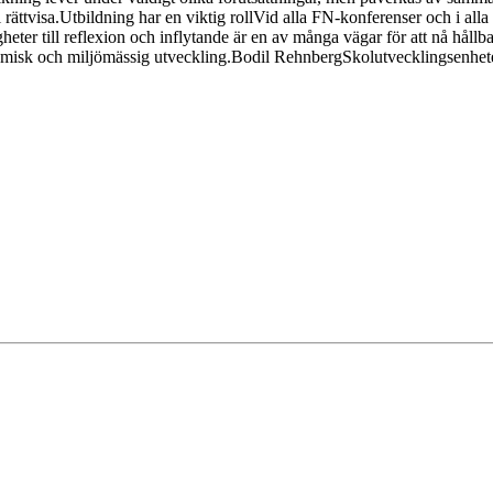
ttvisa.Utbildning har en viktig rollVid alla FN-konferenser och i alla 
heter till reflexion och inflytande är en av många vägar för att nå hållb
onomisk och miljömässig utveckling.Bodil RehnbergSkolutvecklingsenhe