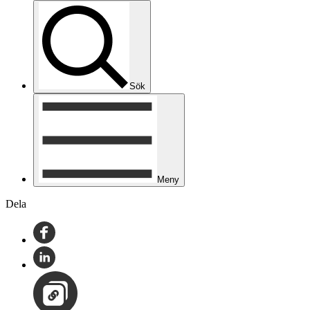
Sök
Meny
Dela