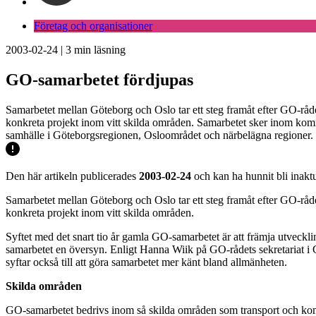
Företag och organisationer
2003-02-24
|
3
min läsning
GO-samarbetet fördjupas
Samarbetet mellan Göteborg och Oslo tar ett steg framåt efter GO-råde
konkreta projekt inom vitt skilda områden. Samarbetet sker inom kommu
samhälle i Göteborgsregionen, Osloområdet och närbelägna regioner.
Den här artikeln publicerades
2003-02-24
och kan ha hunnit bli inaktu
Samarbetet mellan Göteborg och Oslo tar ett steg framåt efter GO-råde
konkreta projekt inom vitt skilda områden.
Syftet med det snart tio år gamla GO-samarbetet är att främja utveck
samarbetet en översyn. Enligt Hanna Wiik på GO-rådets sekretariat i G
syftar också till att göra samarbetet mer känt bland allmänheten.
Skilda områden
GO-samarbetet bedrivs inom så skilda områden som transport och komm