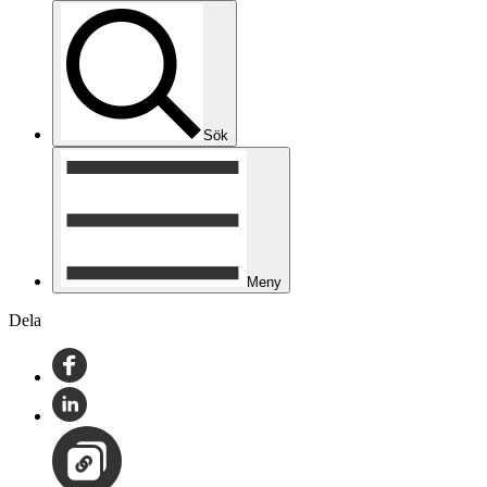
Sök
Meny
Dela