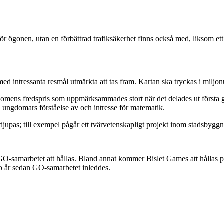
för ögonen, utan en förbättrad trafiksäkerhet finns också med, liksom e
intressanta resmål utmärkta att tas fram. Kartan ska tryckas i miljonu
domens fredspris som uppmärksammades stort när det delades ut första
da ungdomars förståelse av och intresse för matematik.
upas; till exempel pågår ett tvärvetenskapligt projekt inom stadsbyggn
samarbetet att hållas. Bland annat kommer Bislet Games att hållas 
o år sedan GO-samarbetet inleddes.