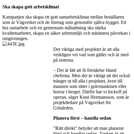
Ska skapa gott arbetsklimat
Kampanjen ska skapa ett gott samarbetsklimat mellan beställaren
som är Vägverket och de företag som genomför själva bygget. Ett
bra samarbete och en gemensam målsättning ska stärka
kvalitetsarbetet, skapa en säker arbetsmiljö och minimera påverkan i
omgivningen.
Det viktiga med projektet är att alla
verkligen vet vad som gäller och är med
på noterna.
– Det är lätt att få förståelse bland
cheferna. Men det är viktigt att det också
tränger ut till alla i projektet, även till
mannen som sitter i grävmaskinen eller
borrar i berget. Därför har vi kickoff på
operan, säger Knut Hermansson, som är
projektledare på Vägverket för
Götaleden.
Planera först – handla sedan
”Rätt direkt” betyder att man planerar
först och handlar sedan. Tanken är att