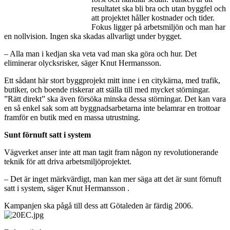
resultatet ska bli bra och utan byggfel och
att projektet håller kostnader och tider.
Fokus ligger på arbetsmiljön och man har
en nollvision. Ingen ska skadas allvarligt under bygget.
– Alla man i kedjan ska veta vad man ska göra och hur. Det
eliminerar olycksrisker, säger Knut Hermansson.
Ett sådant här stort byggprojekt mitt inne i en citykärna, med trafik,
butiker, och boende riskerar att ställa till med mycket störningar.
”Rätt direkt” ska även försöka minska dessa störningar. Det kan vara
en så enkel sak som att byggnadsarbetarna inte belamrar en trottoar
framför en butik med en massa utrustning.
Sunt förnuft satt i system
Vägverket anser inte att man tagit fram någon ny revolutionerande
teknik för att driva arbetsmiljöprojektet.
– Det är inget märkvärdigt, man kan mer säga att det är sunt förnuft
satt i system, säger Knut Hermansson .
Kampanjen ska pågå till dess att Götaleden är färdig 2006.