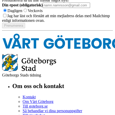
Prenumerera så du inte missar något nytt!
Din epost (obligatorisk)
Dagligen
Veckovis
Jag har läst och förstått att min mejladress delas med Mailchimp
enligt informationen ovan.
Göteborgs Stads tidning
Om oss och kontakt
Kontakt
Om Vårt Göteborg
Till goteborg.se
Så behandlar vi dina personuppgifter