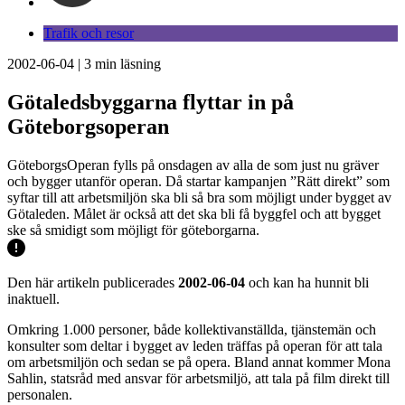
Trafik och resor
2002-06-04
|
3
min läsning
Götaledsbyggarna flyttar in på
Göteborgsoperan
GöteborgsOperan fylls på onsdagen av alla de som just nu gräver
och bygger utanför operan. Då startar kampanjen ”Rätt direkt” som
syftar till att arbetsmiljön ska bli så bra som möjligt under bygget av
Götaleden. Målet är också att det ska bli få byggfel och att bygget
ske så smidigt som möjligt för göteborgarna.
Den här artikeln publicerades
2002-06-04
och kan ha hunnit bli
inaktuell.
Omkring 1.000 personer, både kollektivanställda, tjänstemän och
konsulter som deltar i bygget av leden träffas på operan för att tala
om arbetsmiljön och sedan se på opera. Bland annat kommer Mona
Sahlin, statsråd med ansvar för arbetsmiljö, att tala på film direkt till
personalen.