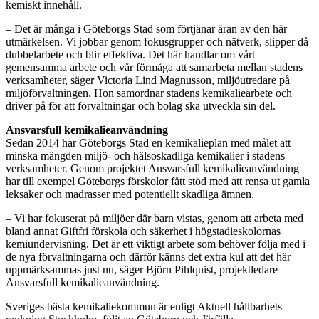
kemiskt innehåll.
– Det är många i Göteborgs Stad som förtjänar äran av den här
utmärkelsen. Vi jobbar genom fokusgrupper och nätverk, slipper då
dubbelarbete och blir effektiva. Det här handlar om vårt
gemensamma arbete och vår förmåga att samarbeta mellan stadens
verksamheter, säger Victoria Lind Magnusson, miljöutredare på
miljöförvaltningen. Hon samordnar stadens kemikaliearbete och
driver på för att förvaltningar och bolag ska utveckla sin del.
Ansvarsfull kemikalieanvändning
Sedan 2014 har Göteborgs Stad en kemikalieplan med målet att
minska mängden miljö- och hälsoskadliga kemikalier i stadens
verksamheter. Genom projektet Ansvarsfull kemikalieanvändning
har till exempel Göteborgs förskolor fått stöd med att rensa ut gamla
leksaker och madrasser med potentiellt skadliga ämnen.
– Vi har fokuserat på miljöer där barn vistas, genom att arbeta med
bland annat Giftfri förskola och säkerhet i högstadieskolornas
kemiundervisning. Det är ett viktigt arbete som behöver följa med i
de nya förvaltningarna och därför känns det extra kul att det här
uppmärksammas just nu, säger Björn Pihlquist, projektledare
Ansvarsfull kemikalieanvändning.
Sveriges bästa kemikaliekommun är enligt Aktuell hållbarhets