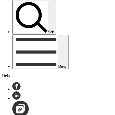
Sök
Meny
Dela