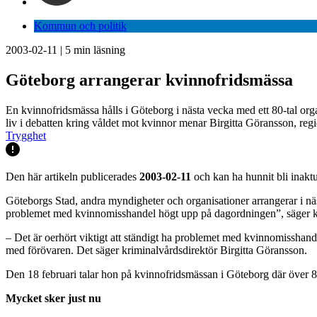
Kommun och politik
2003-02-11
|
5
min läsning
Göteborg arrangerar kvinnofridsmässa
En kvinnofridsmässa hålls i Göteborg i nästa vecka med ett 80-tal orga
liv i debatten kring våldet mot kvinnor menar Birgitta Göransson, reg
Trygghet
Den här artikeln publicerades
2003-02-11
och kan ha hunnit bli inaktu
Göteborgs Stad, andra myndigheter och organisationer arrangerar i näs
problemet med kvinnomisshandel högt upp på dagordningen”, säger kr
– Det är oerhört viktigt att ständigt ha problemet med kvinnomisshande
med förövaren. Det säger kriminalvårdsdirektör Birgitta Göransson.
Den 18 februari talar hon på kvinnofridsmässan i Göteborg där över 80
Mycket sker just nu