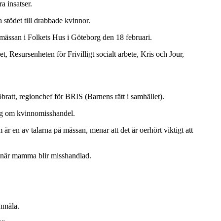
a insatser.
stödet till drabbade kvinnor.
mässan i Folkets Hus i Göteborg den 18 februari.
Resursenheten för Frivilligt socialt arbete, Kris och Jour,
tt, regionchef för BRIS (Barnens rätt i samhället).
ning om kvinnomisshandel.
 en av talarna på mässan, menar att det är oerhört viktigt att
er när mamma blir misshandlad.
anmäla.