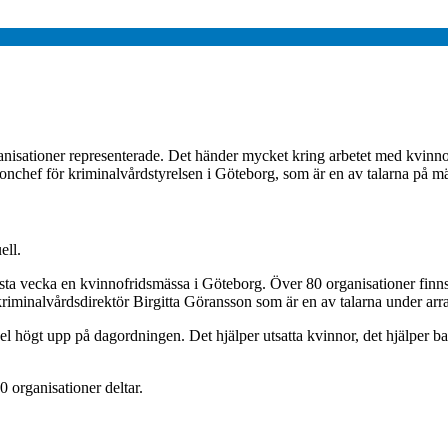
nisationer representerade. Det händer mycket kring arbetet med kvinnofri
ionchef för kriminalvårdstyrelsen i Göteborg, som är en av talarna på m
ell.
ta vecka en kvinnofridsmässa i Göteborg. Över 80 organisationer finns r
iminalvårdsdirektör Birgitta Göransson som är en av talarna under ar
l högt upp på dagordningen. Det hjälper utsatta kvinnor, det hjälper ba
 organisationer deltar.