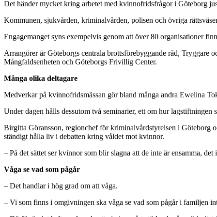
Det händer mycket kring arbetet med kvinnofridsfrågor i Göteborg just
Kommunen, sjukvården, kriminalvården, polisen och övriga rättsväsende
Engagemanget syns exempelvis genom att över 80 organisationer finns
Arrangörer är Göteborgs centrala brottsförebyggande råd, Tryggare oc
Mångfaldsenheten och Göteborgs Frivillig Center.
Många olika deltagare
Medverkar på kvinnofridsmässan gör bland många andra Ewelina Tokarc
Under dagen hålls dessutom två seminarier, ett om hur lagstiftningen s
Birgitta Göransson, regionchef för kriminalvårdstyrelsen i Göteborg o
ständigt hålla liv i debatten kring våldet mot kvinnor.
– På det sättet ser kvinnor som blir slagna att de inte är ensamma, d
Våga se vad som pågår
– Det handlar i hög grad om att våga.
– Vi som finns i omgivningen ska våga se vad som pågår i familjen int