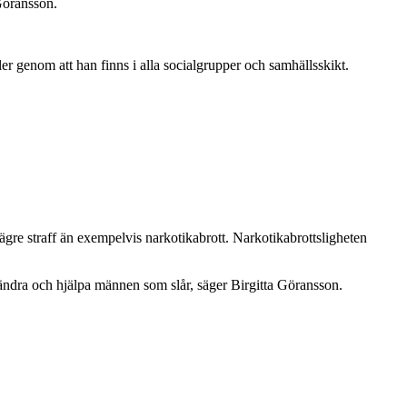
 Göransson.
r genom att han finns i alla socialgrupper och samhällsskikt.
t lägre straff än exempelvis narkotikabrott. Narkotikabrottsligheten
ändra och hjälpa männen som slår, säger Birgitta Göransson.