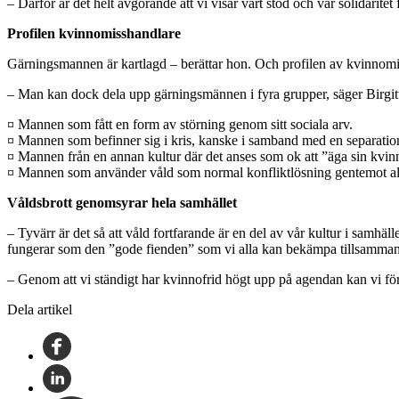
– Därför är det helt avgörande att vi visar vårt stöd och vår solidari
Profilen kvinnomisshandlare
Gärningsmannen är kartlagd – berättar hon. Och profilen av kvinnomiss
– Man kan dock dela upp gärningsmännen i fyra grupper, säger Birgi
¤ Mannen som fått en form av störning genom sitt sociala arv.
¤ Mannen som befinner sig i kris, kanske i samband med en separatio
¤ Mannen från en annan kultur där det anses som ok att ”äga sin kvin
¤ Mannen som använder våld som normal konfliktlösning gentemot al
Våldsbrott genomsyrar hela samhället
– Tyvärr är det så att våld fortfarande är en del av vår kultur i samhäll
fungerar som den ”gode fienden” som vi alla kan bekämpa tillsamman
– Genom att vi ständigt har kvinnofrid högt upp på agendan kan vi fö
Dela artikel