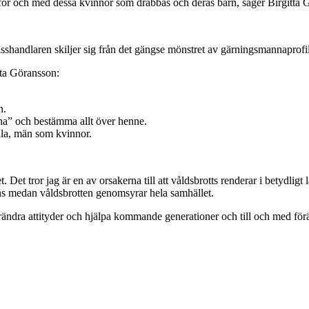
tet för och med dessa kvinnor som drabbas och deras barn, säger Birgitta
handlaren skiljer sig från det gängse mönstret av gärningsmannaprofile
tta Göransson:
n.
na” och bestämma allt över henne.
la, män som kvinnor.
et. Det tror jag är en av orsakerna till att våldsbrotts renderar i betydlig
s medan våldsbrotten genomsyrar hela samhället.
rändra attityder och hjälpa kommande generationer och till och med för