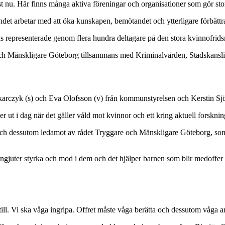
 nu. Här finns många aktiva föreningar och organisationer som gör stor
t arbetar med att öka kunskapen, bemötandet och ytterligare förbättra 
 representerade genom flera hundra deltagare på den stora kvinnofrids
h Mänskligare Göteborg tillsammans med Kriminalvården, Stadskansliet, 
zyk (s) och Eva Olofsson (v) från kommunstyrelsen och Kerstin Sjöbra
er ut i dag när det gäller våld mot kvinnor och ett kring aktuell forsk
ch dessutom ledamot av rådet Tryggare och Mänskligare Göteborg, som är
et ingjuter styrka och mod i dem och det hjälper barnen som blir medoff
ill. Vi ska våga ingripa. Offret måste våga berätta och dessutom våga 