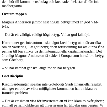
dem hör till kommunens bolag och kostnaden belastar därför inte
medborgarna.
Översta toppen
Magnus Andersson jämför näst högsta betyget med en god VM-
tvåa.
– Det är ett väldigt, väldigt högt betyg. Vi har god fallhöjd.
Kommuner ges inte automatiskt något kreditbetyg utan får ansöka
om en värdering. Ett gott betyg är en förutsättning för att kunna låna
pengar till bra villkor på den internationella kapitalmarknaden. Det
är enligt Magnus Andersson få städer i Europa som har så bra betyg
som Göteborg.
– Vi har kämpat ganska länge för de här betygen.
God disciplin
Kreditvärderingen speglar inte Göteborgs Stads finansiella resultat,
utan ger en bild av vilka möjligheter kommunen har att klara av
framtida problem.
– Det är ett sätt att visa för investerare att vi kan klara av svårigheter,
ett mått på sannolikheten att investerarna får tillbaka sina pengar. Vi