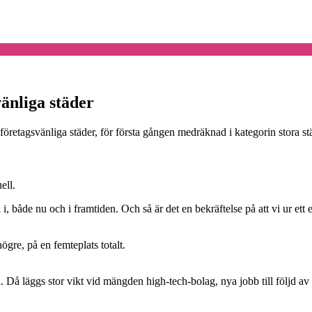
änliga städer
t företagsvänliga städer, för första gången medräknad i kategorin stora s
ell.
 i, både nu och i framtiden. Och så är det en bekräftelse på att vi ur et
ögre, på en femteplats totalt.
i. Då läggs stor vikt vid mängden high-tech-bolag, nya jobb till följd av u