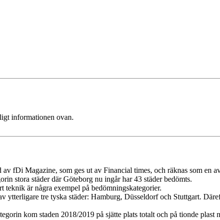
ligt informationen ovan.
rd av fDi Magazine, som ges ut av Financial times, och räknas som en av
orin stora städer där Göteborg nu ingår har 43 städer bedömts.
rt teknik är några exempel på bedömningskategorier.
d av ytterligare tre tyska städer: Hamburg, Düsseldorf och Stuttgart. D
gorin kom staden 2018/2019 på sjätte plats totalt och på tionde plast nä