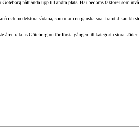
 Göteborg nått ända upp till andra plats. Här bedöms faktorer som invåna
å och medelstora sådana, som inom en ganska snar framtid kan bli stora.
e åren räknas Göteborg nu för första gången till kategorin stora städer.