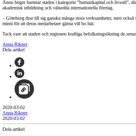
Ännu högre hamnar staden i kategorin ”humankapital och livsstil”, där
akademisk utbildning och välsedda internationella företag.
– Göteborg drar till sig ganska många stora verksamheter, men också sm
minst för att deras medarbetare gärna vill bo här.
Tack vare att staden och regionen kraftiga befolkningsökning de senast
Anna Rikner
Dela artikel
2020-03-02
Anna Rikner
2020-03-02
Dela artikel