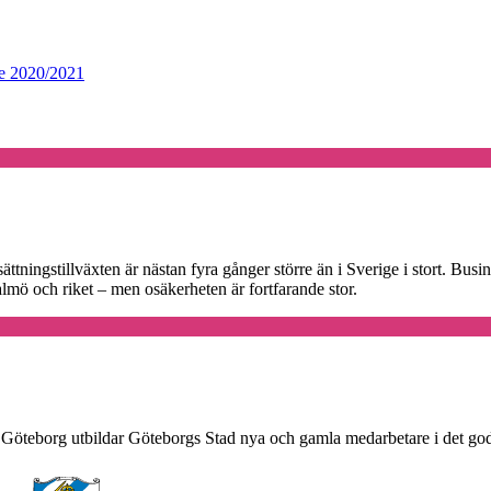
ure 2020/2021
ningstillväxten är nästan fyra gånger större än i Sverige i stort. Busi
ö och riket – men osäkerheten är fortfarande stor.
 i Göteborg utbildar Göteborgs Stad nya och gamla medarbetare i det god