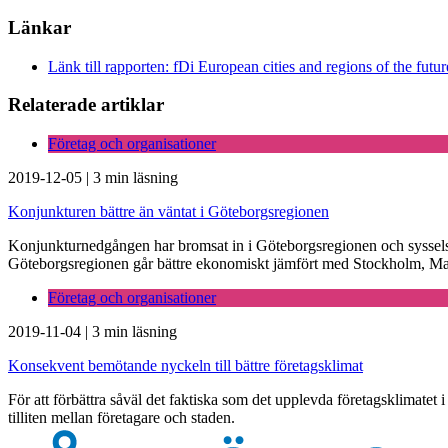
Länkar
Länk till rapporten: fDi European cities and regions of the fut
Relaterade artiklar
Företag och organisationer
2019-12-05
|
3 min läsning
Konjunkturen bättre än väntat i Göteborgsregionen
Konjunkturnedgången har bromsat in i Göteborgsregionen och sysselsätt
Göteborgsregionen går bättre ekonomiskt jämfört med Stockholm, Malm
Företag och organisationer
2019-11-04
|
3 min läsning
Konsekvent bemötande nyckeln till bättre företagsklimat
För att förbättra såväl det faktiska som det upplevda företagsklimatet
tilliten mellan företagare och staden.