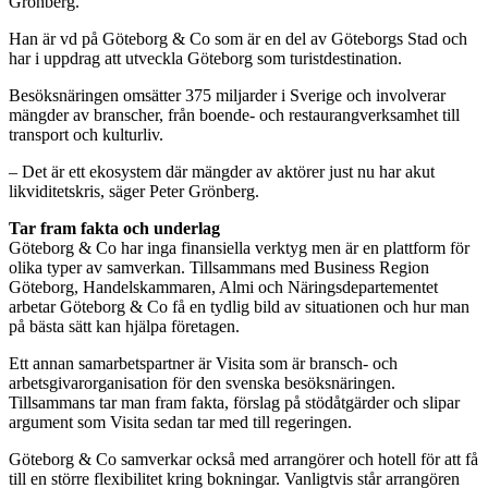
Grönberg.
Han är vd på Göteborg & Co som är en del av Göteborgs Stad och
har i uppdrag att utveckla Göteborg som turistdestination.
Besöksnäringen omsätter 375 miljarder i Sverige och involverar
mängder av branscher, från boende- och restaurangverksamhet till
transport och kulturliv.
– Det är ett ekosystem där mängder av aktörer just nu har akut
likviditetskris, säger Peter Grönberg.
Tar fram fakta och underlag
Göteborg & Co har inga finansiella verktyg men är en plattform för
olika typer av samverkan. Tillsammans med Business Region
Göteborg, Handelskammaren, Almi och Näringsdepartementet
arbetar Göteborg & Co få en tydlig bild av situationen och hur man
på bästa sätt kan hjälpa företagen.
Ett annan samarbetspartner är Visita som är bransch- och
arbetsgivarorganisation för den svenska besöksnäringen.
Tillsammans tar man fram fakta, förslag på stödåtgärder och slipar
argument som Visita sedan tar med till regeringen.
Göteborg & Co samverkar också med arrangörer och hotell för att få
till en större flexibilitet kring bokningar. Vanligtvis står arrangören