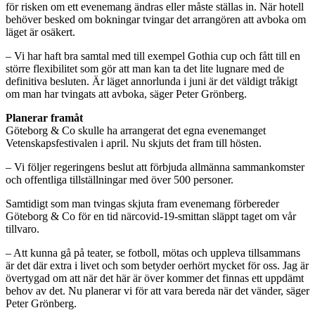
för risken om ett evenemang ändras eller måste ställas in. När hotell
behöver besked om bokningar tvingar det arrangören att avboka om
läget är osäkert.
– Vi har haft bra samtal med till exempel Gothia cup och fått till en
större flexibilitet som gör att man kan ta det lite lugnare med de
definitiva besluten. Är läget annorlunda i juni är det väldigt tråkigt
om man har tvingats att avboka, säger Peter Grönberg.
Planerar framåt
Göteborg & Co skulle ha arrangerat det egna evenemanget
Vetenskapsfestivalen i april. Nu skjuts det fram till hösten.
– Vi följer regeringens beslut att förbjuda allmänna sammankomster
och offentliga tillställningar med över 500 personer.
Samtidigt som man tvingas skjuta fram evenemang förbereder
Göteborg & Co för en tid närcovid-19-smittan släppt taget om vår
tillvaro.
– Att kunna gå på teater, se fotboll, mötas och uppleva tillsammans
är det där extra i livet och som betyder oerhört mycket för oss. Jag är
övertygad om att när det här är över kommer det finnas ett uppdämt
behov av det. Nu planerar vi för att vara bereda när det vänder, säger
Peter Grönberg.