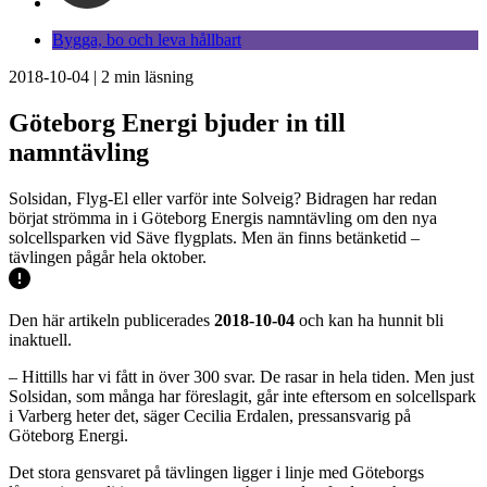
Bygga, bo och leva hållbart
2018-10-04
|
2
min läsning
Göteborg Energi bjuder in till
namntävling
Solsidan, Flyg-El eller varför inte Solveig? Bidragen har redan
börjat strömma in i Göteborg Energis namntävling om den nya
solcellsparken vid Säve flygplats. Men än finns betänketid –
tävlingen pågår hela oktober.
Den här artikeln publicerades
2018-10-04
och kan ha hunnit bli
inaktuell.
– Hittills har vi fått in över 300 svar. De rasar in hela tiden. Men just
Solsidan, som många har föreslagit, går inte eftersom en solcellspark
i Varberg heter det, säger Cecilia Erdalen, pressansvarig på
Göteborg Energi.
Det stora gensvaret på tävlingen ligger i linje med Göteborgs