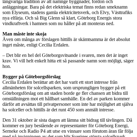
långvariga tradition av att namnge byggnader, fordon och
anläggningar. Bara på det elektriska temat finns redan smeknamn
som Elyseum, stadens gamla elektricitetsverk, och Elvy, Västtrafiks
nya elfärja. Och så Big Glenn så klart, Göteborg Energis stora
vindkraftverk i hamnen som nu håller på att monteras ned.
Man måste inte skoja
Även om många av förslagen hittills är skämtsamma är det absolut
inget måste, enligt Cecilia Erdalen.
– Det blir en hel del Göteborgsvitsande i svaren, men det är inget
krav. Vi vill helt enkelt hitta ett så passande namn som möjligt, säger
hon.
Bygger på Göteborgsförslag
Cecilia Erdalen berättar att det har varit ett stort intresse från
allmänheten för solcellsparken, som ursprungligen bygger på ett
Göteborgsförslag om att staden borde ge fler chansen att bidra till
omställningen mot ett hållbart samhälle. En del av parken kommer
därför att avsättas till privatpersoner som inte har möjlighet att själva
ha solceller och hittills är det runt 450 som anmält intresse.
Den 31 oktober är sista dagen att lämna sitt bidrag till tävlingen. Då
kommer en jury bestående av representanter för Göteborg Energi,
Serneke och Radio P4 att utse en vinnare som förutom äran får följa
med på invigningen av det som blir Sveriges största solcellspark.