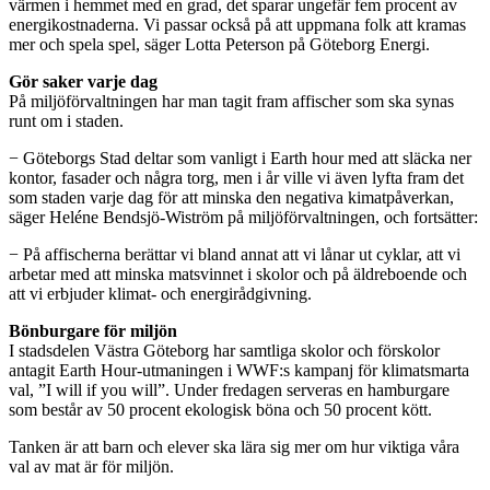
värmen i hemmet med en grad, det sparar ungefär fem procent av
energikostnaderna. Vi passar också på att uppmana folk att kramas
mer och spela spel, säger Lotta Peterson på Göteborg Energi.
Gör saker varje dag
På miljöförvaltningen har man tagit fram affischer som ska synas
runt om i staden.
− Göteborgs Stad deltar som vanligt i Earth hour med att släcka ner
kontor, fasader och några torg, men i år ville vi även lyfta fram det
som staden varje dag för att minska den negativa kimatpåverkan,
säger Heléne Bendsjö-Wiström på miljöförvaltningen, och fortsätter:
− På affischerna berättar vi bland annat att vi lånar ut cyklar, att vi
arbetar med att minska matsvinnet i skolor och på äldreboende och
att vi erbjuder klimat- och energirådgivning.
Bönburgare för miljön
I stadsdelen Västra Göteborg har samtliga skolor och förskolor
antagit Earth Hour-utmaningen i WWF:s kampanj för klimatsmarta
val, ”I will if you will”. Under fredagen serveras en hamburgare
som består av 50 procent ekologisk böna och 50 procent kött.
Tanken är att barn och elever ska lära sig mer om hur viktiga våra
val av mat är för miljön.