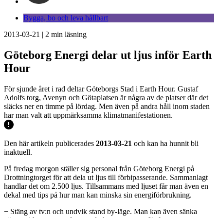
Bygga, bo och leva hållbart
2013-03-21
|
2
min läsning
Göteborg Energi delar ut ljus inför Earth
Hour
För sjunde året i rad deltar Göteborgs Stad i Earth Hour. Gustaf
Adolfs torg, Avenyn och Götaplatsen är några av de platser där det
släcks ner en timme på lördag. Men även på andra håll inom staden
har man valt att uppmärksamma klimatmanifestationen.
Den här artikeln publicerades
2013-03-21
och kan ha hunnit bli
inaktuell.
På fredag morgon ställer sig personal från Göteborg Energi på
Drottningtorget för att dela ut ljus till förbipasserande. Sammanlagt
handlar det om 2.500 ljus. Tillsammans med ljuset får man även en
dekal med tips på hur man kan minska sin energiförbrukning.
− Stäng av tv:n och undvik stand by-läge. Man kan även sänka