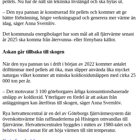
pellets. Nu har de nått sin tekniska livslängd och ska bytas ut.
– Den nya pannan är konstruerad för pellets och kommer att ge
bättre förbränning, högre verkningsgrad och generera mer värme än
idag, säger Anna Svernlöv.
Det kommunala energibolaget har som mål att all fjärrvärme senast
år 2025 ska komma från återvunna- eller förnybara källor.
Askan går tillbaka till skogen
När den nya pannan tas i drift i början av 2022 kommer antalet
drifttimmar med pellets att öka, man slipper använda lika mycket
naturgas vilket kommer att minska koldioxidutsläppen med cirka 25
000 ton per år.
– Det motsvarar 3 100 göteborgares årliga konsumtionsbaserade
utsläpp av koldioxid. Ytterligare en fördel är att askan från
anläggningen kan återföras till skogen, säger Anna Svernlöv.
Rya hetvattencentral är en del av Göteborgs fjärrvärmesystem där
överskottsvärme från raffinaderierna på Hisingen omvandlas till
fjärrvärme. Hetvattencentralen byggdes i mitten av 1980-talet och
behövs bland annat för att höja värmen till rätt temperatur.