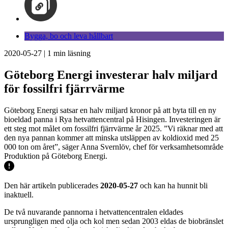
Bygga, bo och leva hållbart
2020-05-27
|
1
min läsning
Göteborg Energi investerar halv miljard
för fossilfri fjärrvärme
Göteborg Energi satsar en halv miljard kronor på att byta till en ny
bioeldad panna i Rya hetvattencentral på Hisingen. Investeringen är
ett steg mot målet om fossilfri fjärrvärme år 2025. ”Vi räknar med att
den nya pannan kommer att minska utsläppen av koldioxid med 25
000 ton om året”, säger Anna Svernlöv, chef för verksamhetsområde
Produktion på Göteborg Energi.
Den här artikeln publicerades
2020-05-27
och kan ha hunnit bli
inaktuell.
De två nuvarande pannorna i hetvattencentralen eldades
ursprungligen med olja och kol men sedan 2003 eldas de biobränslet