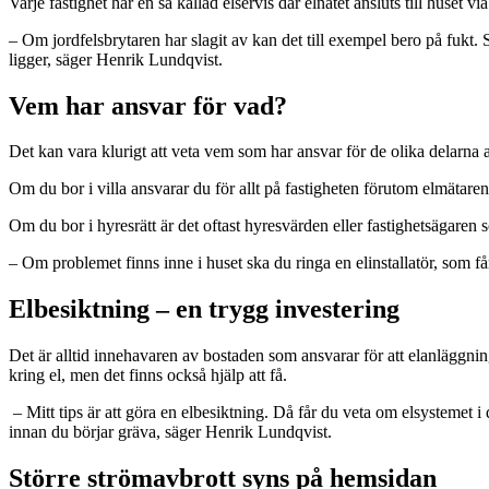
Varje fastighet har en så kallad elservis där elnätet ansluts till huset vi
– Om jordfelsbrytaren har slagit av kan det till exempel bero på fukt. St
ligger, säger Henrik Lundqvist.
Vem har ansvar för vad?
Det kan vara klurigt att veta vem som har ansvar för de olika delarna a
Om du bor i villa ansvarar du för allt på fastigheten förutom elmätare
Om du bor i hyresrätt är det oftast hyresvärden eller fastighetsägaren 
– Om problemet finns inne i huset ska du ringa en elinstallatör, som 
Elbesiktning – en trygg investering
Det är alltid innehavaren av bostaden som ansvarar för att elanläggning
kring el, men det finns också hjälp att få.
– Mitt tips är att göra en elbesiktning. Då får du veta om elsystemet i 
innan du börjar gräva, säger Henrik Lundqvist.
Större strömavbrott syns på hemsida
n