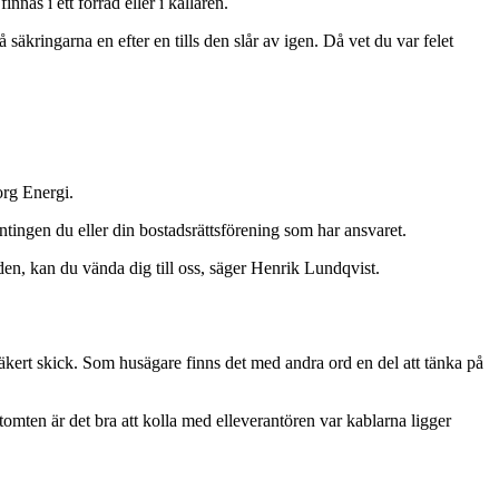
innas i ett förråd eller i källaren.
 säkringarna en efter en tills den slår av igen. Då vet du var felet
org Energi.
antingen du eller din bostadsrättsförening som har ansvaret.
den, kan du vända dig till oss, säger Henrik Lundqvist.
 säkert skick. Som husägare finns det med andra ord en del att tänka på
 tomten är det bra att kolla med elleverantören var kablarna ligger