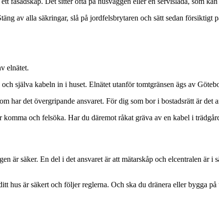
a ett fasadskåp. Det sitter ofta på husväggen eller en servislåda, som kan f
äng av alla säkringar, slå på jordfelsbrytaren och sätt sedan försiktigt på
v elnätet.
n och själva kabeln in i huset. Elnätet utanför tomtgränsen ägs av Göteb
som har det övergripande ansvaret. För dig som bor i bostadsrätt är det 
får komma och felsöka. Har du däremot råkat gräva av en kabel i trädgår
en är säker. En del i det ansvaret är att mätarskåp och elcentralen är i
ditt hus är säkert och följer reglerna. Och ska du dränera eller bygga på