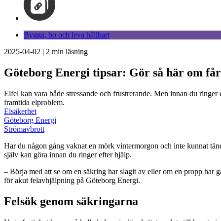
Bygga, bo och leva hållbart
2025-04-02
|
2
min läsning
Göteborg Energi tipsar: Gör så här om få
Elfel kan vara både stressande och frustrerande. Men innan du ringer ef
framtida elproblem.
Elsäkerhet
Göteborg Energi
Strömavbrott
Har du någon gång vaknat en mörk vintermorgon och inte kunnat tända s
själv kan göra innan du ringer efter hjälp.
– Börja med att se om en säkring har slagit av eller om en propp har gå
för akut felavhjälpning på Göteborg Energi.
Felsök genom säkringarna