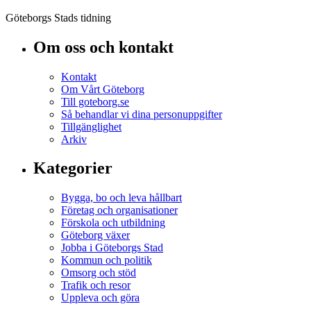
Göteborgs Stads tidning
Om oss och kontakt
Kontakt
Om Vårt Göteborg
Till goteborg.se
Så behandlar vi dina personuppgifter
Tillgänglighet
Arkiv
Kategorier
Bygga, bo och leva hållbart
Företag och organisationer
Förskola och utbildning
Göteborg växer
Jobba i Göteborgs Stad
Kommun och politik
Omsorg och stöd
Trafik och resor
Uppleva och göra