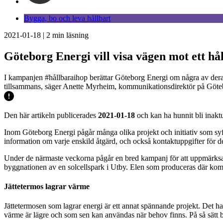
Bygga, bo och leva hållbart
2021-01-18
|
2
min läsning
Göteborg Energi vill visa vägen mot ett hå
I kampanjen #hållbaraihop berättar Göteborg Energi om några av deras in
tillsammans, säger Anette Myrheim, kommunikationsdirektör på Göte
Den här artikeln publicerades
2021-01-18
och kan ha hunnit bli inaktu
Inom Göteborg Energi pågår många olika projekt och initiativ som syft
information om varje enskild åtgärd, och också kontaktuppgifter för d
Under de närmaste veckorna pågår en bred kampanj för att uppmärksam
byggnationen av en solcellspark i Utby. Elen som produceras där kom
Jättetermos lagrar värme
Jättetermosen som lagrar energi är ett annat spännande projekt. Det 
värme är lägre och som sen kan användas när behov finns. På så sätt 