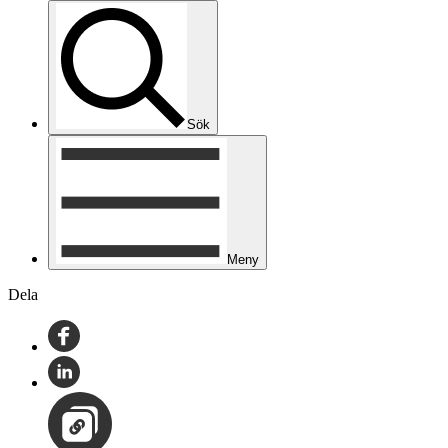
Sök
Meny
Dela