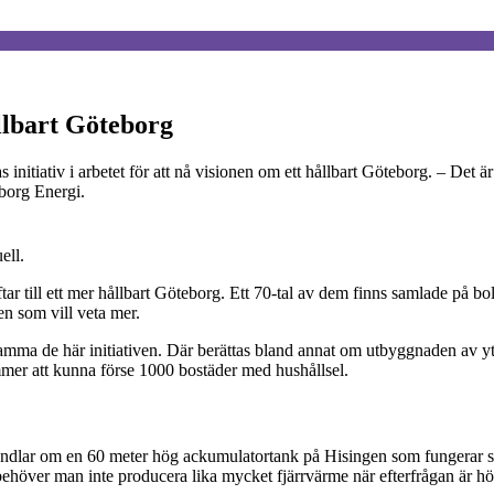
llbart Göteborg
itiativ i arbetet för att nå visionen om ett hållbart Göteborg. – Det är
borg Energi.
ell.
ar till ett mer hållbart Göteborg. Ett 70-tal av dem finns samlade på b
en som vill veta mer.
ma de här initiativen. Där berättas bland annat om utbyggnaden av yt
mer att kunna förse 1000 bostäder med hushållsel.
handlar om en 60 meter hög ackumulatortank på Hisingen som fungerar s
behöver man inte producera lika mycket fjärrvärme när efterfrågan är h