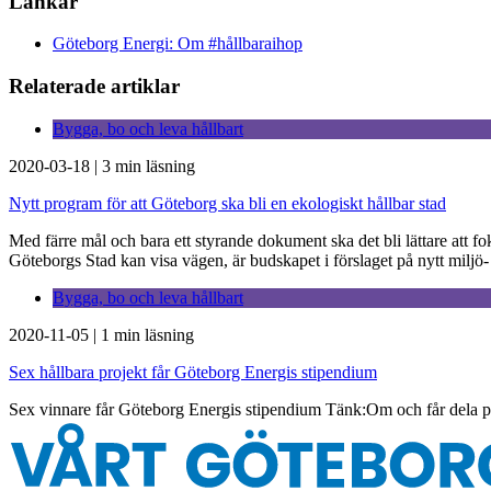
Länkar
Göteborg Energi: Om #hållbaraihop
Relaterade artiklar
Bygga, bo och leva hållbart
2020-03-18
|
3 min läsning
Nytt program för att Göteborg ska bli en ekologiskt hållbar stad
Med färre mål och bara ett styrande dokument ska det bli lättare att fo
Göteborgs Stad kan visa vägen, är budskapet i förslaget på nytt mil
Bygga, bo och leva hållbart
2020-11-05
|
1 min läsning
Sex hållbara projekt får Göteborg Energis stipendium
Sex vinnare får Göteborg Energis stipendium Tänk:Om och får dela på 