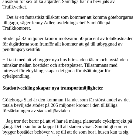
ansökan för sex olika åtgärder. Samtliga har nu beviljats av
Trafikverket.
− Det är ett fantastiskt tillskott som kommer att komma göteborgarna
till gagn, säger Jenny Adler, avdelningschef Samhälle på
Trafikkontoret.
Stödet på 32 miljoner kronor motsvarar 50 procent av totalkostnaden
för åtgärderna som framför allt kommer att gå till utbyggnad av
pendlingscykelstråk.
− I takt med att vi bygger nya hus blir staden tätare och avstånden
minskar mellan bostäder och arbetsplatser. Tillsammans med
intresset för elcykling skapar det goda förutsättningar för
cykelpendling.
Stadsutveckling skapar nya transportmöjligheter
Göteborgs Stad är den kommun i landet som får störst andel av det
totala beviljade stödet på 205 miljoner kronor i den tillfälliga
förstärkningen av stadsmiljöavtalen.
− Jag tror det beror på att vi har så många planerade cykelprojekt på
gång. Det i sin tur är koppat till att staden växer. Samtidigt som vi
bygger bostäder behöver vi se till att de som bor i husen kan ta sig