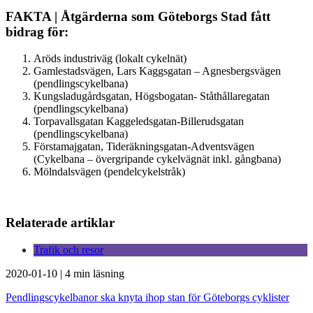
FAKTA | Åtgärderna som Göteborgs Stad fått
bidrag för:
Aröds industriväg (lokalt cykelnät)
Gamlestadsvägen, Lars Kaggsgatan – Agnesbergsvägen
(pendlingscykelbana)
Kungsladugårdsgatan, Högsbogatan- Ståthållaregatan
(pendlingscykelbana)
Torpavallsgatan Kaggeledsgatan-Billerudsgatan
(pendlingscykelbana)
Förstamajgatan, Tideräkningsgatan-Adventsvägen
(Cykelbana – övergripande cykelvägnät inkl. gångbana)
Mölndalsvägen (pendelcykelstråk)
Relaterade artiklar
Trafik och resor
2020-01-10
|
4 min läsning
Pendlingscykelbanor ska knyta ihop stan för Göteborgs cyklister