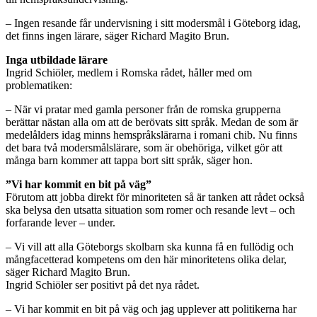
– Ingen resande får undervisning i sitt modersmål i Göteborg idag,
det finns ingen lärare, säger Richard Magito Brun.
Inga utbildade lärare
Ingrid Schiöler, medlem i Romska rådet, håller med om
problematiken:
– När vi pratar med gamla personer från de romska grupperna
berättar nästan alla om att de berövats sitt språk. Medan de som är
medelålders idag minns hemspråkslärarna i romani chib. Nu finns
det bara två modersmålslärare, som är obehöriga, vilket gör att
många barn kommer att tappa bort sitt språk, säger hon.
”Vi har kommit en bit på väg”
Förutom att jobba direkt för minoriteten så är tanken att rådet också
ska belysa den utsatta situation som romer och resande levt – och
forfarande lever – under.
– Vi vill att alla Göteborgs skolbarn ska kunna få en fullödig och
mångfacetterad kompetens om den här minoritetens olika delar,
säger Richard Magito Brun.
Ingrid Schiöler ser positivt på det nya rådet.
– Vi har kommit en bit på väg och jag upplever att politikerna har