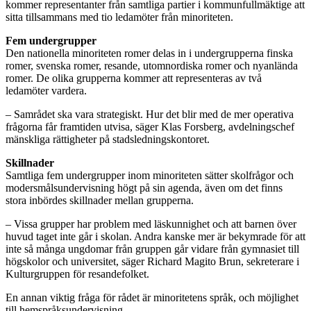
kommer representanter från samtliga partier i kommunfullmäktige att
sitta tillsammans med tio ledamöter från minoriteten.
Fem undergrupper
Den nationella minoriteten romer delas in i undergrupperna finska
romer, svenska romer, resande, utomnordiska romer och nyanlända
romer. De olika grupperna kommer att representeras av två
ledamöter vardera.
– Samrådet ska vara strategiskt. Hur det blir med de mer operativa
frågorna får framtiden utvisa, säger Klas Forsberg, avdelningschef
mänskliga rättigheter på stadsledningskontoret.
Skillnader
Samtliga fem undergrupper inom minoriteten sätter skolfrågor och
modersmålsundervisning högt på sin agenda, även om det finns
stora inbördes skillnader mellan grupperna.
– Vissa grupper har problem med läskunnighet och att barnen över
huvud taget inte går i skolan. Andra kanske mer är bekymrade för att
inte så många ungdomar från gruppen går vidare från gymnasiet till
högskolor och universitet, säger Richard Magito Brun, sekreterare i
Kulturgruppen för resandefolket.
En annan viktig fråga för rådet är minoritetens språk, och möjlighet
till hemspråksundervisning.