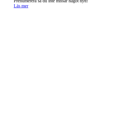
Prenumerera så du inte missar något nytt!
Läs mer