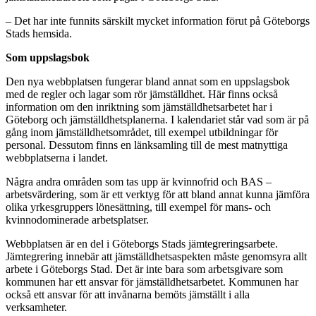
– Det har inte funnits särskilt mycket information förut på Göteborgs
Stads hemsida.
Som uppslagsbok
Den nya webbplatsen fungerar bland annat som en uppslagsbok
med de regler och lagar som rör jämställdhet. Här finns också
information om den inriktning som jämställdhetsarbetet har i
Göteborg och jämställdhetsplanerna. I kalendariet står vad som är på
gång inom jämställdhetsområdet, till exempel utbildningar för
personal. Dessutom finns en länksamling till de mest matnyttiga
webbplatserna i landet.
Några andra områden som tas upp är kvinnofrid och BAS –
arbetsvärdering, som är ett verktyg för att bland annat kunna jämföra
olika yrkesgruppers lönesättning, till exempel för mans- och
kvinnodominerade arbetsplatser.
Webbplatsen är en del i Göteborgs Stads jämtegreringsarbete.
Jämtegrering innebär att jämställdhetsaspekten måste genomsyra allt
arbete i Göteborgs Stad. Det är inte bara som arbetsgivare som
kommunen har ett ansvar för jämställdhetsarbetet. Kommunen har
också ett ansvar för att invånarna bemöts jämställt i alla
verksamheter.