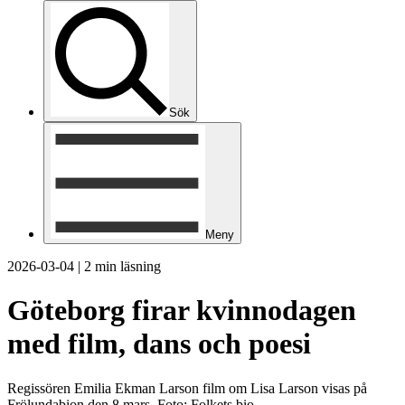
Sök
Meny
2026-03-04
|
2 min läsning
Göteborg firar kvinnodagen
med film, dans och poesi
Regissören Emilia Ekman Larson film om Lisa Larson visas på
Frölundabion den 8 mars. Foto: Folkets bio