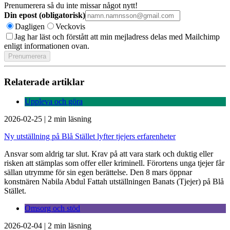
Prenumerera så du inte missar något nytt!
Din epost (obligatorisk)
Dagligen
Veckovis
Jag har läst och förstått att min mejladress delas med Mailchimp
enligt informationen ovan.
Relaterade artiklar
Uppleva och göra
2026-02-25
|
2 min läsning
Ny utställning på Blå Stället lyfter tjejers erfarenheter
Ansvar som aldrig tar slut. Krav på att vara stark och duktig eller
risken att stämplas som offer eller kriminell. Förortens unga tjejer får
sällan utrymme för sin egen berättelse. Den 8 mars öppnar
konstnären Nabila Abdul Fattah utställningen Banats (Tjejer) på Blå
Stället.
Omsorg och stöd
2026-02-04
|
2 min läsning