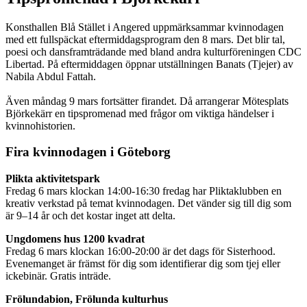
Konsthallen Blå Stället i Angered uppmärksammar kvinnodagen
med ett fullspäckat eftermiddagsprogram den 8 mars. Det blir tal,
poesi och dansframträdande med bland andra kulturföreningen CDC
Libertad. På eftermiddagen öppnar utställningen Banats (Tjejer) av
Nabila Abdul Fattah.
Även måndag 9 mars fortsätter firandet. Då arrangerar Mötesplats
Björkekärr en tipspromenad med frågor om viktiga händelser i
kvinnohistorien.
Fira kvinnodagen i Göteborg
Plikta aktivitetspark
Fredag 6 mars klockan 14:00-16:30 fredag har Pliktaklubben en
kreativ verkstad på temat kvinnodagen. Det vänder sig till dig som
är 9–14 år och det kostar inget att delta.
Ungdomens hus 1200 kvadrat
Fredag 6 mars klockan 16:00-20:00 är det dags för Sisterhood.
Evenemanget är främst för dig som identifierar dig som tjej eller
ickebinär. Gratis inträde.
Frölundabion, Frölunda kulturhus