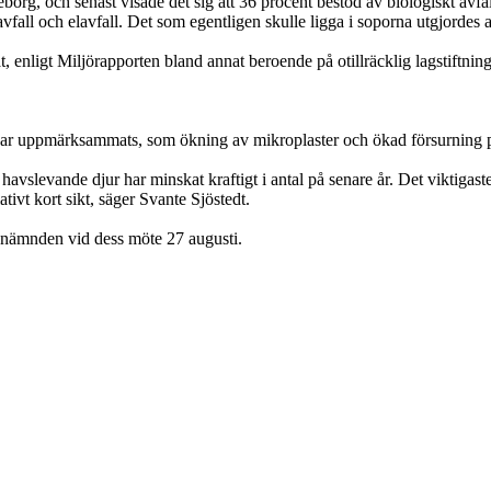
eborg, och senast visade det sig att 36 procent bestod av biologiskt av
vfall och elavfall. Det som egentligen skulle ligga i soporna utgjordes 
, enligt Miljörapporten bland annat beroende på otillräcklig lagstiftning
har uppmärksammats, som ökning av mikroplaster och ökad försurning på
slevande djur har minskat kraftigt i antal på senare år. Det viktigaste i n
ativt kort sikt, säger Svante Sjöstedt.
önämnden vid dess möte 27 augusti.