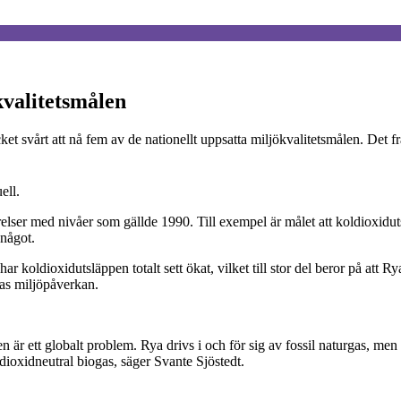
kvalitetsmålen
et svårt att nå fem av de nationellt uppsatta miljökvalitetsmålen. Det 
ell.
förelser med nivåer som gällde 1990. Till exempel är målet att koldiox
 något.
ar koldioxidutsläppen totalt sett ökat, vilket till stor del beror på att 
yas miljöpåverkan.
en är ett globalt problem. Rya drivs i och för sig av fossil naturgas, men
ldioxidneutral biogas, säger Svante Sjöstedt.