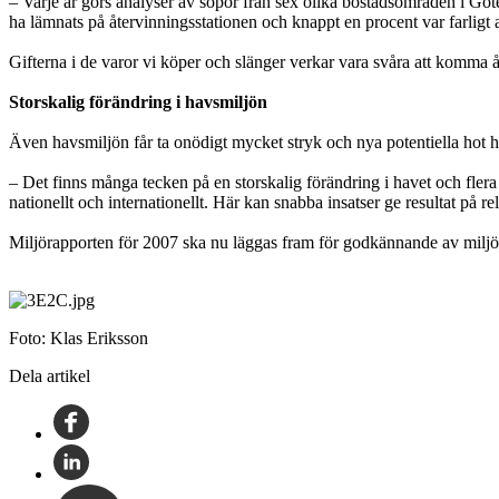
– Varje år görs analyser av sopor från sex olika bostadsområden i Göt
ha lämnats på återvinningsstationen och knappt en procent var farligt a
Gifterna i de varor vi köper och slänger verkar vara svåra att komma åt
Storskalig förändring i havsmiljön
Även havsmiljön får ta onödigt mycket stryk och nya potentiella hot 
– Det finns många tecken på en storskalig förändring i havet och flera hav
nationellt och internationellt. Här kan snabba insatser ge resultat på rel
Miljörapporten för 2007 ska nu läggas fram för godkännande av milj
Foto: Klas Eriksson
Dela artikel