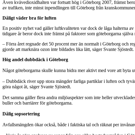
Även kvävedioxidhalten var fortsatt hög i Göteborg 2007, främst beroen
av trafiken, inte minst inpendlingen till Göteborg från kranskommunerna
Dåligt väder bra för luften
En positiv nyhet vad gäller luftkvaliteten var dock de låga halterna av
tidigare år beror dock inte främst på faktorer som göteborgarna själva 
– Förra året regnade det 50 procent mer än normalt i Göteborg och regn
gjorde att marknära ozon inte bildades lika lätt, säger Svante Sjöstedt.
Hög andel dubbdäck i Göteborg
Något göteborgarna skulle kunna bidra mer aktivt med vore att byta ut 
– Dubbdäck river upp stora mängder farliga partiklar i luften och tyvä
göra något åt, säger Svante Sjöstedt.
Det samma gäller flera andra miljöaspekter som inte heller utvecklade
buller och barriärer för göteborgarna.
Dålig sopsortering
Avfallsmängden ökar också, både i faktiska tal och räknat per invåna