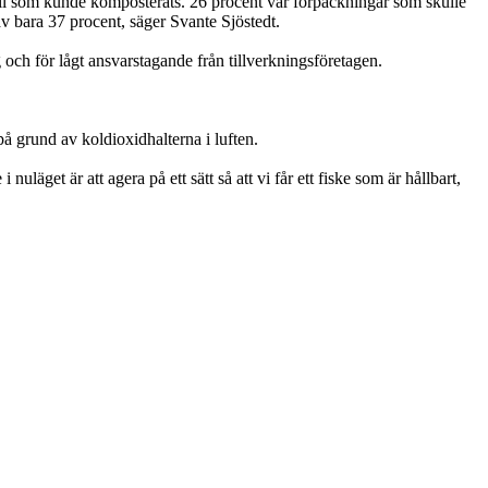
fall som kunde komposterats. 26 procent var förpackningar som skulle
av bara 37 procent, säger Svante Sjöstedt.
 och för lågt ansvarstagande från tillverkningsföretagen.
 grund av koldioxidhalterna i luften.
uläget är att agera på ett sätt så att vi får ett fiske som är hållbart,