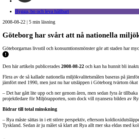
Bygga, bo och leva hållbart
2008-08-22
|
5
min läsning
Göteborg har svårt att nå nationella miljö
Göteborgarnas livsstil och konsumtionsmönster gör att staden har myck
Den här artikeln publicerades
2008-08-22
och kan ha hunnit bli inaktu
Flera av de så kallade nationella miljökvalitetsmålen baseras på jäm
jämfört med 1990, men just nu har utsläppen i Göteborg tvärtom ökat
– Det har gått lite upp och ner genom åren, men sedan fyra år tillbaka h
projektledare för Miljörapporten, som dock vill nyansera bilden av R
Bidrar till total minskning
– Rya måste sättas in i ett större perspektiv, eftersom koldioxidutsläpp
Tyskland. Sedan är ju målet så klart att Rya allt mer ska eldas med ko