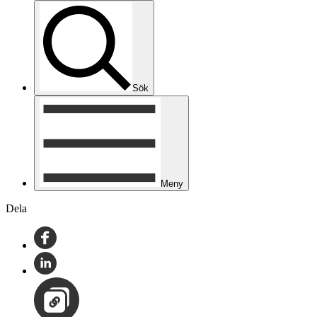
Sök
Meny
Dela