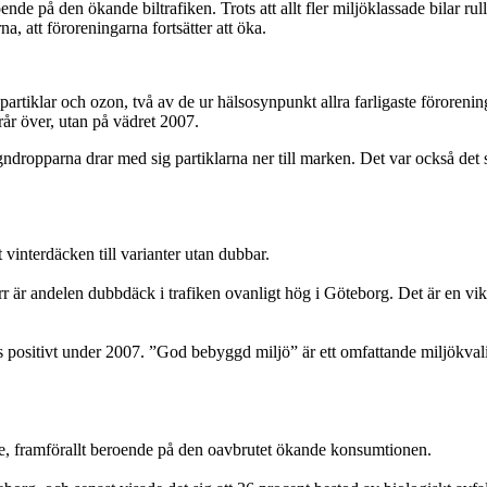
de på den ökande biltrafiken. Trots att allt fler miljöklassade bilar r
, att föroreningarna fortsätter att öka.
 partiklar och ozon, två av de ur hälsosynpunkt allra farligaste föroren
rår över, utan på vädret 2007.
dropparna drar med sig partiklarna ner till marken. Det var också det so
vinterdäcken till varianter utan dubbar.
rr är andelen dubbdäck i trafiken ovanligt hög i Göteborg. Det är en vi
s positivt under 2007. ”God bebyggd miljö” är ett omfattande miljökvalit
re, framförallt beroende på den oavbrutet ökande konsumtionen.