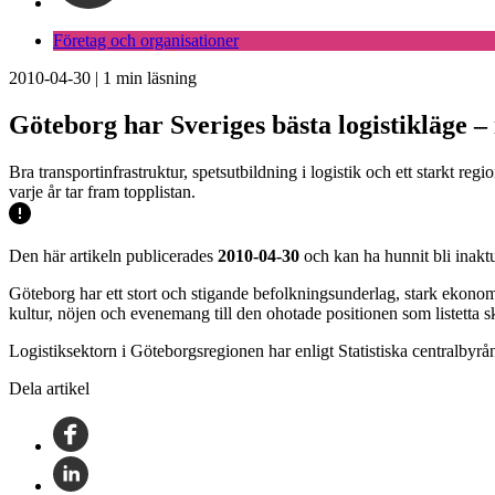
Företag och organisationer
2010-04-30
|
1
min läsning
Göteborg har Sveriges bästa logistikläge –
Bra transportinfrastruktur, spetsutbildning i logistik och ett starkt reg
varje år tar fram topplistan.
Den här artikeln publicerades
2010-04-30
och kan ha hunnit bli inaktu
Göteborg har ett stort och stigande befolkningsunderlag, stark ekonomi
kultur, nöjen och evenemang till den ohotade positionen som listetta s
Logistiksektorn i Göteborgsregionen har enligt Statistiska centralbyrå
Dela artikel