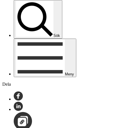
Sök
Meny
Dela