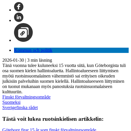
Kommun och politik
2026-01-30
|
3
min läsning
Tänä vuonna tulee kuluneeksi 15 vuotta siitä, kun Göteborgista tuli
osa suomen kielen hallintoaluetta. Hallintoalueeseen liittymisen
myötä ruotsinsuomalainen vähemmistö sai erityisen oikeuden
julkisiin palveluihin suomen kielellä. Hallintoalueeseen liittyminen
on tuonut mukanaan myös panostuksia ruotsinsuomalaiseen
kulttuuriin.
Finskt förvaltningsområde
Suomeksi
Sverigefinska rådet
Tästä voit lukea ruotsinkielisen artikkelin:
Göteborg firar 15 år som finskt förvaltningsområde