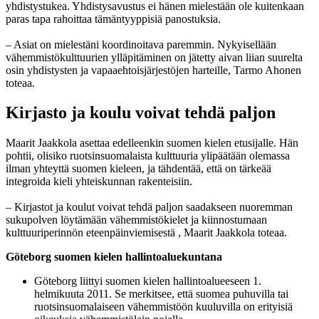
yhdistystukea. Yhdistysavustus ei hänen mielestään ole kuitenkaan
paras tapa rahoittaa tämäntyyppisiä panostuksia.
– Asiat on mielestäni koordinoitava paremmin. Nykyisellään
vähemmistökulttuurien ylläpitäminen on jätetty aivan liian suurelta
osin yhdistysten ja vapaaehtoisjärjestöjen harteille, Tarmo Ahonen
toteaa.
Kirjasto ja koulu voivat tehdä paljon
Maarit Jaakkola asettaa edelleenkin suomen kielen etusijalle. Hän
pohtii, olisiko ruotsinsuomalaista kulttuuria ylipäätään olemassa
ilman yhteyttä suomen kieleen, ja tähdentää, että on tärkeää
integroida kieli yhteiskunnan rakenteisiin.
– Kirjastot ja koulut voivat tehdä paljon saadakseen nuoremman
sukupolven löytämään vähemmistökielet ja kiinnostumaan
kulttuuriperinnön eteenpäinviemisestä , Maarit Jaakkola toteaa.
Göteborg suomen kielen hallintoaluekuntana
Göteborg liittyi suomen kielen hallintoalueeseen 1.
helmikuuta 2011. Se merkitsee, että suomea puhuvilla tai
ruotsinsuomalaiseen vähemmistöön kuuluvilla on erityisiä