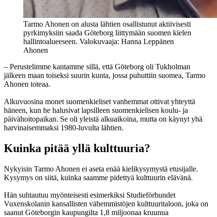
Tarmo Ahonen on alusta lähtien osallistunut aktiivisesti
pyrkimyksiin saada Göteborg liittymään suomen kielen
hallintoalueeseen. Valokuvaaja: Hanna Leppänen
Ahonen
– Perustelimme kantamme sillä, että Göteborg oli Tukholman
jälkeen maan toiseksi suurin kunta, jossa puhuttiin suomea, Tarmo
Ahonen toteaa.
Alkuvuosina monet suomenkieliset vanhemmat ottivat yhteyttä
häneen, kun he halusivat lapsilleen suomenkielisen koulu- ja
päivähoitopaikan. Se oli yleistä alkuaikoina, mutta on käynyt yhä
harvinaisemmaksi 1980-luvulta lähtien.
Kuinka pitää yllä kulttuuria?
Nykyisin Tarmo Ahonen ei aseta enää kielikysymystä etusijalle.
Kysymys on siitä, kuinka saamme pidettyä kulttuurin elävänä.
Hän suhtautuu myönteisesti esimerkiksi Studieförbundet
Vuxenskolanin kansallisten vähemmistöjen kulttuuritaloon, joka on
saanut Göteborgin kaupungilta 1,8 miljoonaa kruunua