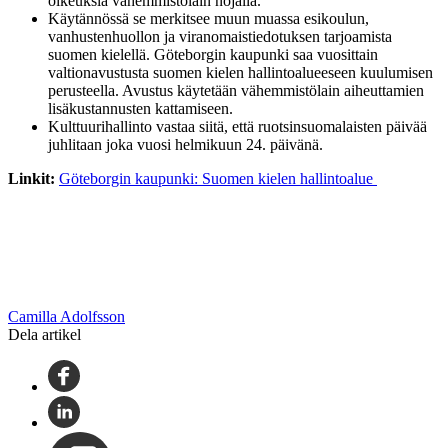
oikeuksia vähemmistölain nojalla.
Käytännössä se merkitsee muun muassa esikoulun,
vanhustenhuollon ja viranomaistiedotuksen tarjoamista
suomen kielellä. Göteborgin kaupunki saa vuosittain
valtionavustusta suomen kielen hallintoalueeseen kuulumisen
perusteella. Avustus käytetään vähemmistölain aiheuttamien
lisäkustannusten kattamiseen.
Kulttuurihallinto vastaa siitä, että ruotsinsuomalaisten päivää
juhlitaan joka vuosi helmikuun 24. päivänä.
Linkit:
Göteborgin kaupunki: Suomen kielen hallintoalue
Camilla Adolfsson
Dela artikel