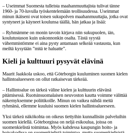
– Useimmat Suomesta tulleista maahanmuuttajista tulivat tänne
1960- ja 70-luvulla työskentelemään teollisuudessa. Useimmat
minun ikäiseni ovat toisen sukupolven maahanmuuttajia, jotka ovat
syntyneet ja käyneet koulunsa täällä, hän jatkaa ja lisää:
– Ryhmämme on monin tavoin kirjava niin sukupuolen, iän,
koulutustason kuin uskonnonkin osalta. Tästä syystä
vähemmistömme ei aina pysty antamaan selkeää vastausta, kun
meiltä kysytään ”mitä te haluatte”.
Kieli ja kulttuuri pysyvät elävinä
Maarit Jaakkola uskoo, että Göteborgin kuuluminen suomen kielen
hallintoalueeseen on ollut ratkaisevan tärkeää.
– Hallintoalue on tärkeä väline kielen ja kulttuurin elävänä
pitämisessä. Ruotsinsuomalaisen neuvoston kautta voimme välittää
näkemyksemme poliitikoille. Minun on vaikea nähdä meitä
ryhmänä, ellemme kuuluisi suomen kielen hallintoalueeseen.
Yksi tärkeä näkökohta on oikeus tiettyihin kunnallisiin palveluihin
suomen kielellä. Göteborgissa on neljä esikoulua, joissa on
suomenkielistä toimintaa. Myös kahdessa kaupungin hoito- ja
hoivakodissa on suomenkielistä toimintaa, mutta suomenkielisistä