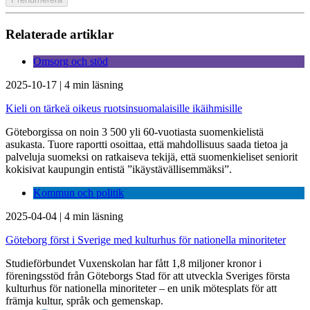
Relaterade artiklar
Omsorg och stöd
2025-10-17
|
4 min läsning
Kieli on tärkeä oikeus ruotsinsuomalaisille ikäihmisille
Göteborgissa on noin 3 500 yli 60-vuotiasta suomenkielistä
asukasta. Tuore raportti osoittaa, että mahdollisuus saada tietoa ja
palveluja suomeksi on ratkaiseva tekijä, että suomenkieliset seniorit
kokisivat kaupungin entistä ”ikäystävällisemmäksi”.
Kommun och politik
2025-04-04
|
4 min läsning
Göteborg först i Sverige med kulturhus för nationella minoriteter
Studieförbundet Vuxenskolan har fått 1,8 miljoner kronor i
föreningsstöd från Göteborgs Stad för att utveckla Sveriges första
kulturhus för nationella minoriteter – en unik mötesplats för att
främja kultur, språk och gemenskap.