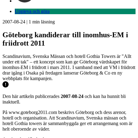
Uppleva och göra
2007-08-24
|
1
min läsning
Göteborg kandiderar till inomhus-EM i
friidrott 2011
Scandinavium, Svenska Mässan och hotell Gothia Towers är "Allt
under ett tak" – ett koncept som kan ge Göteborg värdskapet för
inomhus-EM i friidrott i mars 2011. I samband med att VM i friidrott
drar igång i Osaka på fredagen lanserar Göteborg & Co en ny
webbplats för kampanjen.
Den här artikeln publicerades
2007-08-24
och kan ha hunnit bli
inaktuell.
På www.goteborg2011.com beskrivs Göteborg och dess arenor,
hotell och organisation. Att Scandinavium, Svenska mässan och
hotell Gothia towers är sammanbyggda ger ett arrangemang som är
helt oberoende av väder.