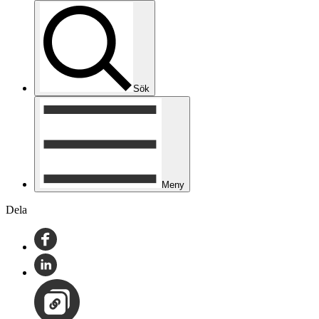
Sök
Meny
Dela