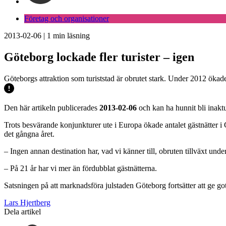
Företag och organisationer
2013-02-06
|
1
min läsning
Göteborg lockade fler turister – igen
Göteborgs attraktion som turiststad är obrutet stark. Under 2012 ökade a
Den här artikeln publicerades
2013-02-06
och kan ha hunnit bli inaktu
Trots besvärande konjunkturer ute i Europa ökade antalet gästnätter i
det gångna året.
– Ingen annan destination har, vad vi känner till, obruten tillväxt un
– På 21 år har vi mer än fördubblat gästnätterna.
Satsningen på att marknadsföra julstaden Göteborg fortsätter att ge got
Lars Hjertberg
Dela artikel