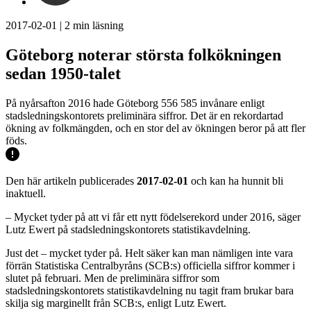
2017-02-01
|
2
min läsning
Göteborg noterar största folkökningen
sedan 1950-talet
På nyårsafton 2016 hade Göteborg 556 585 invånare enligt
stadsledningskontorets preliminära siffror. Det är en rekordartad
ökning av folkmängden, och en stor del av ökningen beror på att fler
föds.
Den här artikeln publicerades
2017-02-01
och kan ha hunnit bli
inaktuell.
– Mycket tyder på att vi får ett nytt födelserekord under 2016, säger
Lutz Ewert på stadsledningskontorets statistikavdelning.
Just det – mycket tyder på. Helt säker kan man nämligen inte vara
förrän Statistiska Centralbyråns (SCB:s) officiella siffror kommer i
slutet på februari. Men de preliminära siffror som
stadsledningskontorets statistikavdelning nu tagit fram brukar bara
skilja sig marginellt från SCB:s, enligt Lutz Ewert.