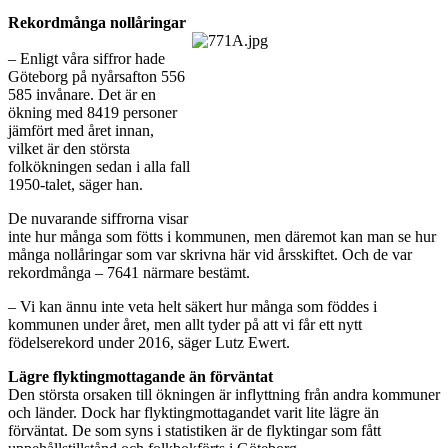
Rekordmånga nollåringar
– Enligt våra siffror hade
Göteborg på nyårsafton 556
585 invånare. Det är en
ökning med 8419 personer
jämfört med året innan,
vilket är den största
folkökningen sedan i alla fall
1950-talet, säger han.
De nuvarande siffrorna visar
inte hur många som fötts i kommunen, men däremot kan man se hur
många nollåringar som var skrivna här vid årsskiftet. Och de var
rekordmånga – 7641 närmare bestämt.
– Vi kan ännu inte veta helt säkert hur många som föddes i
kommunen under året, men allt tyder på att vi får ett nytt
födelserekord under 2016, säger Lutz Ewert.
Lägre flyktingmottagande än förväntat
Den största orsaken till ökningen är inflyttning från andra kommuner
och länder. Dock har flyktingmottagandet varit lite lägre än
förväntat. De som syns i statistiken är de flyktingar som fått