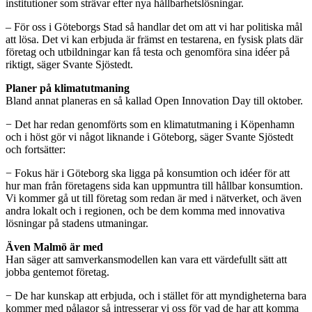
institutioner som strävar efter nya hållbarhetslösningar.
– För oss i Göteborgs Stad så handlar det om att vi har politiska mål
att lösa. Det vi kan erbjuda är främst en testarena, en fysisk plats där
företag och utbildningar kan få testa och genomföra sina idéer på
riktigt, säger Svante Sjöstedt.
Planer på klimatutmaning
Bland annat planeras en så kallad Open Innovation Day till oktober.
− Det har redan genomförts som en klimatutmaning i Köpenhamn
och i höst gör vi något liknande i Göteborg, säger Svante Sjöstedt
och fortsätter:
− Fokus här i Göteborg ska ligga på konsumtion och idéer för att
hur man från företagens sida kan uppmuntra till hållbar konsumtion.
Vi kommer gå ut till företag som redan är med i nätverket, och även
andra lokalt och i regionen, och be dem komma med innovativa
lösningar på stadens utmaningar.
Även Malmö är med
Han säger att samverkansmodellen kan vara ett värdefullt sätt att
jobba gentemot företag.
− De har kunskap att erbjuda, och i stället för att myndigheterna bara
kommer med pålagor så intresserar vi oss för vad de har att komma