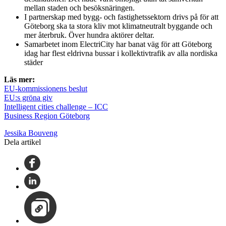
mellan staden och besöksnäringen.
I partnerskap med bygg- och fastighetssektorn drivs på för att
Göteborg ska ta stora kliv mot klimatneutralt byggande och
mer återbruk. Över hundra aktörer deltar.
Samarbetet inom ElectriCity har banat väg för att Göteborg
idag har flest eldrivna bussar i kollektivtrafik av alla nordiska
städer
Läs mer:
EU-kommissionens beslut
EU:s gröna giv
Intelligent cities challenge – ICC
Business Region Göteborg
Jessika Bouveng
Dela artikel