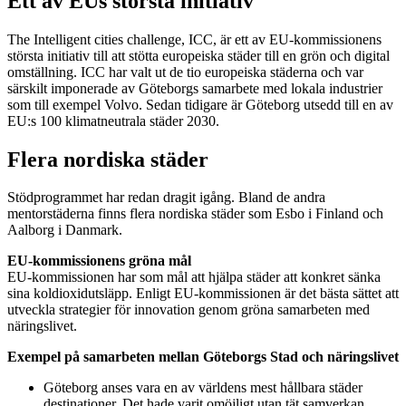
Ett av EUs största initiativ
The Intelligent cities challenge, ICC, är ett av EU-kommissionens
största initiativ till att stötta europeiska städer till en grön och digital
omställning. ICC har valt ut de tio europeiska städerna och var
särskilt imponerade av Göteborgs samarbete med lokala industrier
som till exempel Volvo. Sedan tidigare är Göteborg utsedd till en av
EU:s 100 klimatneutrala städer 2030.
Flera nordiska städer
Stödprogrammet har redan dragit igång. Bland de andra
mentorstäderna finns flera nordiska städer som Esbo i Finland och
Aalborg i Danmark.
EU-kommissionens gröna mål
EU-kommissionen har som mål att hjälpa städer att konkret sänka
sina koldioxidutsläpp. Enligt EU-kommissionen är det bästa sättet att
utveckla strategier för innovation genom gröna samarbeten med
näringslivet.
Exempel på samarbeten mellan Göteborgs Stad och näringslivet
Göteborg anses vara en av världens mest hållbara städer
destinationer. Det hade varit omöjligt utan tät samverkan