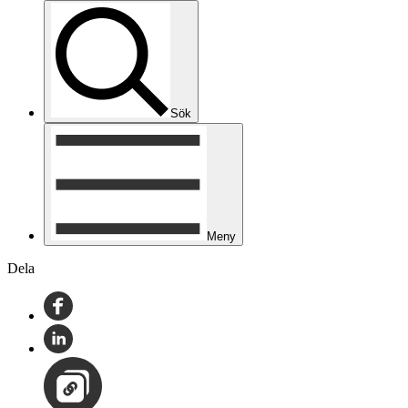
Sök
Meny
Dela