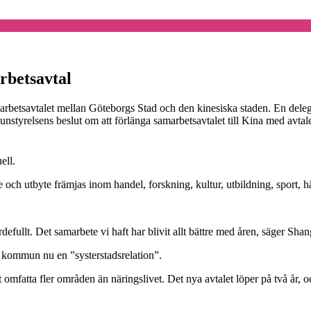
rbetsavtal
arbetsavtalet mellan Göteborgs Stad och den kinesiska staden. En de
styrelsens beslut om att förlänga samarbetsavtalet till Kina med avtale
ell.
e och utbyte främjas inom handel, forskning, kultur, utbildning, sport, h
efullt. Det samarbete vi haft har blivit allt bättre med åren, säger S
s kommun nu en ”systerstadsrelation”.
att omfatta fler områden än näringslivet. Det nya avtalet löper på två år, 