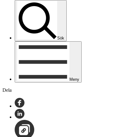
Sök
Meny
Dela