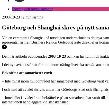
Företag och organisationer
2003-10-23
|
2
min läsning
Göteborg och Shanghai skrev på nytt sama
Vid en ceremoni i Shanghai på torsdagen undertecknades det nya sam
representanter från Business Region Göteborg reste direkt efter kommun
Den här artikeln publicerades
2003-10-23
och kan ha hunnit bli inaktu
I det nya avtalet står att förutom inom näringslivet ska också samarbet
Bekräftar att samarbetet vuxit
– Inte minst inom miljöområdet har samarbetet med Göteborg varit värd
I och med att avtalet skrivits under har Göteborgs Stad och Shanghai
– Innehållet i avtalet är en bekräftelse på att samarbetet har vuxit till 
internationell handläggare vid stadskansliet.