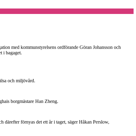
legation med kommunstyrelsens ordförande Göran Johansson och
t i bagaget.
älsa och miljövård.
hanghais borgmästare Han Zheng.
och därefter förnyas det ett år i taget, säger Håkan Perslow,