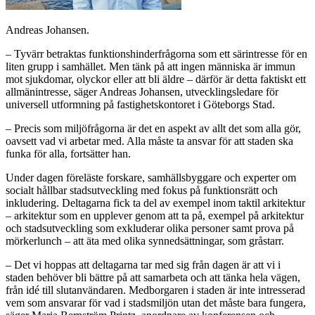
Andreas Johansen.
– Tyvärr betraktas funktionshinderfrågorna som ett särintresse för en
liten grupp i samhället. Men tänk på att ingen människa är immun
mot sjukdomar, olyckor eller att bli äldre – därför är detta faktiskt ett
allmänintresse, säger Andreas Johansen, utvecklingsledare för
universell utformning på fastighetskontoret i Göteborgs Stad.
– Precis som miljöfrågorna är det en aspekt av allt det som alla gör,
oavsett vad vi arbetar med. Alla måste ta ansvar för att staden ska
funka för alla, fortsätter han.
Under dagen föreläste forskare, samhällsbyggare och experter om
socialt hållbar stadsutveckling med fokus på funktionsrätt och
inkludering. Deltagarna fick ta del av exempel inom taktil arkitektur
– arkitektur som en upplever genom att ta på, exempel på arkitektur
och stadsutveckling som exkluderar olika personer samt prova på
mörkerlunch – att äta med olika synnedsättningar, som gråstarr.
– Det vi hoppas att deltagarna tar med sig från dagen är att vi i
staden behöver bli bättre på att samarbeta och att tänka hela vägen,
från idé till slutanvändaren. Medborgaren i staden är inte intresserad
vem som ansvarar för vad i stadsmiljön utan det måste bara fungera,