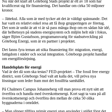
Nu står det klart att Göteborg Stads projekt är ett av 18 som har
kvalificerat sig för finansiering. Det handlar om cirka 50 miljoner
kronor.
– Jättekul. Alla som är med tycker att det är väldigt spännande. Det
har varit en relativt enkel resa att få ihop grupperingen av företag.
Det som är unikt är att vi är så pass många ihop om en sådan här idé,
där helhetssyn på stadens energisystem och miljön helt står i fokus,
säger Björn Gustafsson, programansvarig för stadsutveckling på
Göteborg Energi, som är en partner i projektet.
Det fanns fyra teman att söka finansiering för: migration, energi,
fattigdom i städer och social integration. Göteborgs projekt handlar
om energiförsörjning.
Handelsplats för energi
Vad är det då som ska testas? FED-projektet – The fossil free energy
district, som Göteborgs Stad valt att kalla det, vill pröva nya
lösningar som leder fram mot det fossilfria samhället.
På Chalmers Campus Johanneberg vill man prova ett nytt sätt att
överföra och handla med överskottsenergi. Kort sagt ta vara på all
överskottsenergi och överföra den mellan de cirka 50 olika
byggnaderna i området.
– Man slipper tillföra primär energi utan använder i stället först det