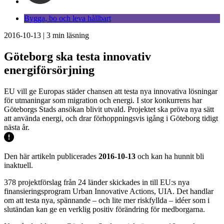
Bygga, bo och leva hållbart
2016-10-13
|
3
min läsning
Göteborg ska testa innovativ
energiförsörjning
EU vill ge Europas städer chansen att testa nya innovativa lösningar
för utmaningar som migration och energi. I stor konkurrens har
Göteborgs Stads ansökan blivit utvald. Projektet ska pröva nya sätt
att använda energi, och drar förhoppningsvis igång i Göteborg tidigt
nästa år.
Den här artikeln publicerades
2016-10-13
och kan ha hunnit bli
inaktuell.
378 projektförslag från 24 länder skickades in till EU:s nya
finansieringsprogram Urban Innovative Actions, UIA. Det handlar
om att testa nya, spännande – och lite mer riskfyllda – idéer som i
slutändan kan ge en verklig positiv förändring för medborgarna.