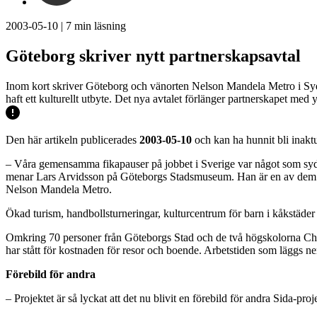
2003-05-10
|
7
min läsning
Göteborg skriver nytt partnerskapsavtal
Inom kort skriver Göteborg och vänorten Nelson Mandela Metro i Sydafri
haft ett kulturellt utbyte. Det nya avtalet förlänger partnerskapet med yt
Den här artikeln publicerades
2003-05-10
och kan ha hunnit bli inaktu
– Våra gemensamma fikapauser på jobbet i Sverige var något som sydaf
menar Lars Arvidsson på Göteborgs Stadsmuseum. Han är en av dem so
Nelson Mandela Metro.
Ökad turism, handbollsturneringar, kulturcentrum för barn i kåkstäder o
Omkring 70 personer från Göteborgs Stad och de två högskolorna Cha
har stått för kostnaden för resor och boende. Arbetstiden som läggs ner 
Förebild för andra
– Projektet är så lyckat att det nu blivit en förebild för andra Sida-pro