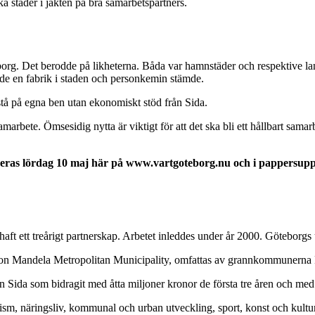
a städer i jakten på bra samarbetspartners.
rg. Det berodde på likheterna. Båda var hamnstäder och respektive lan
de en fabrik i staden och personkemin stämde.
 stå på egna ben utan ekonomiskt stöd från Sida.
ll samarbete. Ömsesidig nytta är viktigt för att det ska bli ett hållbart s
iceras lördag 10 maj här på www.vartgoteborg.nu och i pappersu
ft ett treårigt partnerskap. Arbetet inleddes under år 2000. Göteborgs 
on Mandela Metropolitan Municipality, omfattas av grannkommunerna P
n Sida som bidragit med åtta miljoner kronor de första tre åren och me
rism, näringsliv, kommunal och urban utveckling, sport, konst och kultu