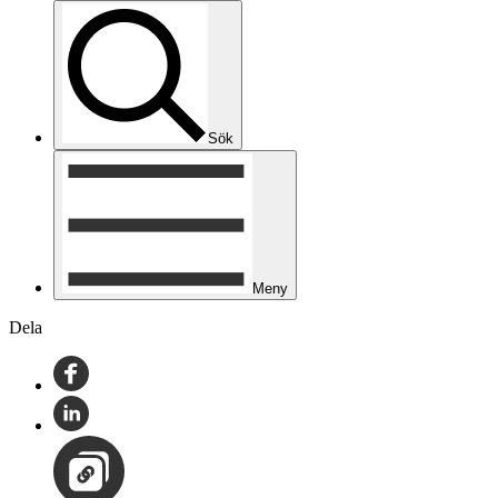
Sök
Meny
Dela