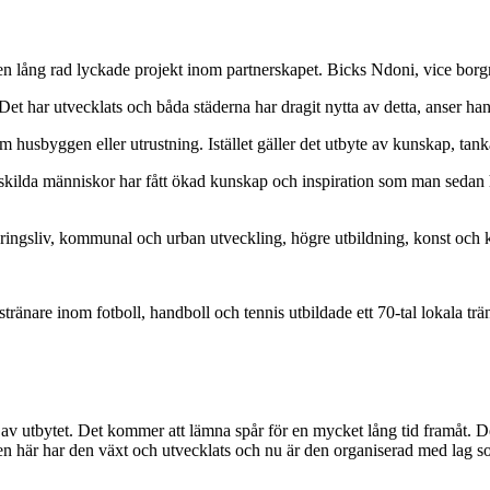
å en lång rad lyckade projekt inom partnerskapet. Bicks Ndoni, vice bo
Det har utvecklats och båda städerna har dragit nytta av detta, anser han
som husbyggen eller utrustning. Istället gäller det utbyte av kunskap, tan
Enskilda människor har fått ökad kunskap och inspiration som man sedan
ingsliv, kommunal och urban utveckling, högre utbildning, konst och k
stränare inom fotboll, handboll och tennis utbildade ett 70-tal lokala träna
a av utbytet. Det kommer att lämna spår för en mycket lång tid framåt. 
 Men här har den växt och utvecklats och nu är den organiserad med lag 