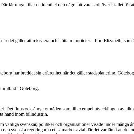
. Där får unga killar en identitet och något att vara stolt över istället f
 när det gäller att rekrytera och stötta minoriteter. I Port Elizabeth, 
eborg har breddat sin erfarenhet när det gäller stadsplanering. Götebo
ulturutbud i Göteborg.
et. Det finns också nya områden som till exempel utvecklingen av al
sta hand inom bilindustrin.
m vanliga svenskar, politiker och organisationer visade under många år
 och svenska regeringarna ett samarbetsavtal där det var tänkt att det