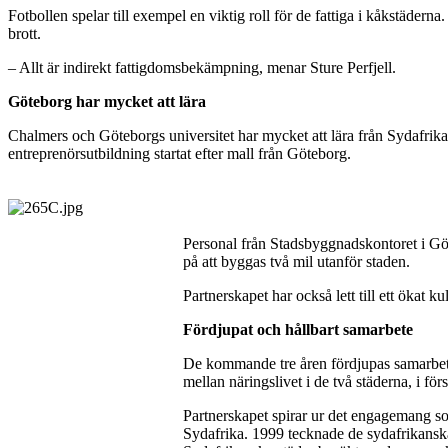
Fotbollen spelar till exempel en viktig roll för de fattiga i kåkstäderna
brott.
– Allt är indirekt fattigdomsbekämpning, menar Sture Perfjell.
Göteborg har mycket att lära
Chalmers och Göteborgs universitet har mycket att lära från Sydafrika
entreprenörsutbildning startat efter mall från Göteborg.
Personal från Stadsbyggnadskontoret i Göt
på att byggas två mil utanför staden.
Partnerskapet har också lett till ett ökat k
Fördjupat och hållbart samarbete
De kommande tre åren fördjupas samarbet
mellan näringslivet i de två städerna, i för
Partnerskapet spirar ur det engagemang so
Sydafrika. 1999 tecknade de sydafrikanska