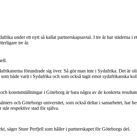
ka under ett nytt så kallat partnerskapsavtal. I tre år har städerna i e
terligare tre år.
ell.
rikanerna förundrade sig över. Så gör man inte i Sydafrika. Det är olik
m både varit i Sydafrika och som också tagit emot sydafrikanska kol
ch konstutställningar i Göteborg är bara några av de konkreta resultaten
lmers och Göteborgs universitet, som också deltar i samarbetet, har b
står respektive stad för själva.
jekt, säger Sture Perfjell som håller i partnerskapet för Göteborgs del.