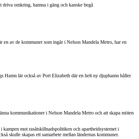
ör att driva omkring, hamna i gäng och kanske begå
som är en av de kommuner som ingår i Nelson Mandela Metro, har en
rgs Hamn lär också av Port Elizabeth där en helt ny djuphamn håller
lmänna kommunikationer i Nelson Mandela Metro och att skapa möten
 i kampen mot rasåtskillnadspolitiken och apartheidsystemet i
 också skulle skapas ett samarbete mellan ländernas kommuner.