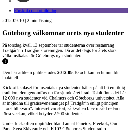
Förskola och utbildning
2012-09-10
|
2
min läsning
Göteborg välkomnar årets nya studenter
På torsdag kväll 13 september tar studenterna över restaurang
Trädgår’n i Trädgårdsföreningen. Då är det dags för årets stora
välkomstkalas för Göteborgs nya studenter.
Den här artikeln publicerades
2012-09-10
och kan ha hunnit bli
inaktuell.
Kick-off-kalaset för tusentals nya studenter håller på att bli en riktig
tradition, den genomförs nu för sjunde året i rad. Totalt finns det i år
12 000 nya studenter vid Chalmers och Göteborgs universitet. Alla
är inbjudna till gratisevenemanget på Trädgår’n enligt principen
”först till kvarn”. Intresset var stort, så kvällen blev utsåld redan i
förra veckan, vilket betyder 2.500 studenter.
Under kick-offen uppträder bland annat Panetoz, Freekok, Our
Park, Svea Skivgarde och K103 Göteborgs Studentradio.