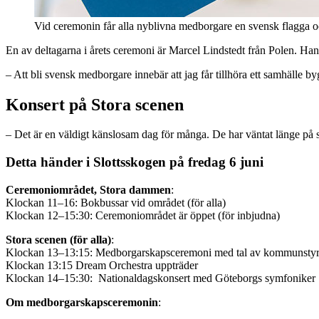
Vid ceremonin får alla nyblivna medborgare en svensk flagga o
En av deltagarna i årets ceremoni är Marcel Lindstedt från Polen. Han
– Att bli svensk medborgare innebär att jag får tillhöra ett samhälle byg
Konsert på Stora scenen
– Det är en väldigt känslosam dag för många. De har väntat länge på si
Detta händer i Slottsskogen på fredag 6 juni
Ceremoniområdet, Stora dammen
:
Klockan 11–16: Bokbussar vid området (för alla)
Klockan 12–15:30: Ceremoniområdet är öppet (för inbjudna)
Stora scenen (för alla)
:
Klockan 13–13:15: Medborgarskapsceremoni med tal av kommunstyre
Klockan 13:15 Dream Orchestra uppträder
Klockan 14–15:30: Nationaldagskonsert med Göteborgs symfoniker
Om medborgarskapsceremonin
: