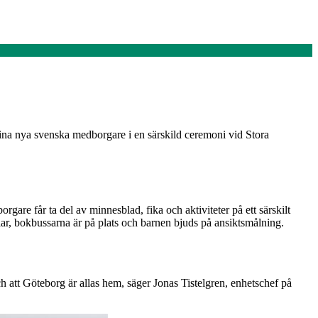
ina nya svenska medborgare i en särskild ceremoni vid Stora
re får ta del av minnesblad, fika och aktiviteter på ett särskilt
r, bokbussarna är på plats och barnen bjuds på ansiktsmålning.
ch att Göteborg är allas hem, säger Jonas Tistelgren, enhetschef på