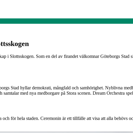
ttsskogen
ap i Slottsskogen. Som en del av firandet välkomnar Göteborgs Stad s
rgs Stad hyllar demokrati, mångfald och samhörighet. Nyblivna medborga
h samtalar med nya medborgare på Stora scenen. Dream Orchestra spela
h för hela staden. Ceremonin är ett tillfälle att visa att alla behövs o