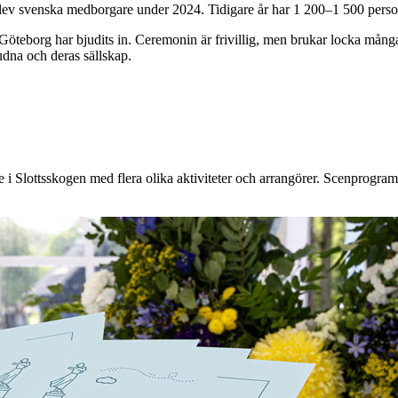
blev svenska medborgare under 2024. Tidigare år har 1 200–1 500 person
öteborg har bjudits in. Ceremonin är frivillig, men brukar locka mån
udna och deras sällskap.
i Slottsskogen med flera olika aktiviteter och arrangörer. Scenprogr