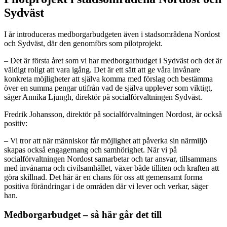
Sydväst
I år introduceras medborgarbudgeten även i stadsområdena Nordost
och Sydväst, där den genomförs som pilotprojekt.
– Det är första året som vi har medborgarbudget i Sydväst och det är
väldigt roligt att vara igång. Det är ett sätt att ge våra invånare
konkreta möjligheter att själva komma med förslag och bestämma
över en summa pengar utifrån vad de själva upplever som viktigt,
säger Annika Ljungh, direktör på socialförvaltningen Sydväst.
Fredrik Johansson, direktör på socialförvaltningen Nordost, är också
positiv:
– Vi tror att när människor får möjlighet att påverka sin närmiljö
skapas också engagemang och samhörighet. När vi på
socialförvaltningen Nordost samarbetar och tar ansvar, tillsammans
med invånarna och civilsamhället, växer både tilliten och kraften att
göra skillnad. Det här är en chans för oss att gemensamt forma
positiva förändringar i de områden där vi lever och verkar, säger
han.
Medborgarbudget – så här går det till