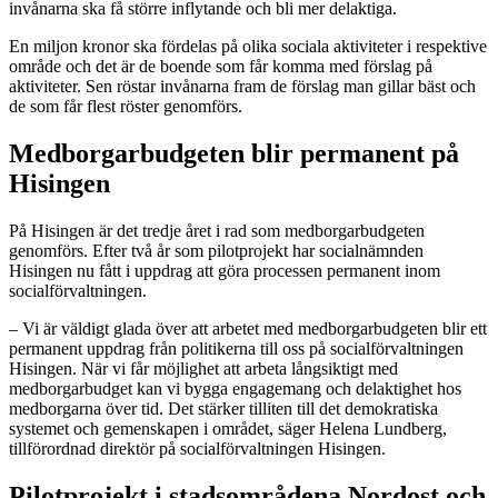
invånarna ska få större inflytande och bli mer delaktiga.
En miljon kronor ska fördelas på olika sociala aktiviteter i respektive
område och det är de boende som får komma med förslag på
aktiviteter. Sen röstar invånarna fram de förslag man gillar bäst och
de som får flest röster genomförs.
Medborgarbudgeten blir permanent på
Hisingen
På Hisingen är det tredje året i rad som medborgarbudgeten
genomförs. Efter två år som pilotprojekt har socialnämnden
Hisingen nu fått i uppdrag att göra processen permanent inom
socialförvaltningen.
– Vi är väldigt glada över att arbetet med medborgarbudgeten blir ett
permanent uppdrag från politikerna till oss på socialförvaltningen
Hisingen. När vi får möjlighet att arbeta långsiktigt med
medborgarbudget kan vi bygga engagemang och delaktighet hos
medborgarna över tid. Det stärker tilliten till det demokratiska
systemet och gemenskapen i området, säger Helena Lundberg,
tillförordnad direktör på socialförvaltningen Hisingen.
Pilotprojekt i stadsområdena Nordost och