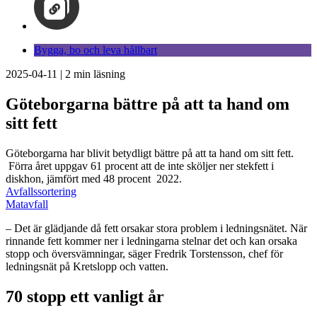
Bygga, bo och leva hållbart
2025-04-11
|
2
min läsning
Göteborgarna bättre på att ta hand om
sitt fett
Göteborgarna har blivit betydligt bättre på att ta hand om sitt fett.
Förra året uppgav 61 procent att de inte sköljer ner stekfett i
diskhon, jämfört med 48 procent 2022.
Avfallssortering
Matavfall
– Det är glädjande då fett orsakar stora problem i ledningsnätet. När
rinnande fett kommer ner i ledningarna stelnar det och kan orsaka
stopp och översvämningar, säger Fredrik Torstensson, chef för
ledningsnät på Kretslopp och vatten.
70 stopp ett vanligt år