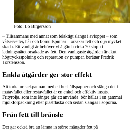
Foto: Lo Birgersson
– Tillsammans med annat som felaktigt slängs i avloppet – som
våtservetter, hår och bomullspinnar – orsakar fett och olja mycket
skada. Ett vanligt år behöver vi åtgärda cirka 70 stopp i
ledningsnätet orsakade av fett. Den vanligaste åtgärden är akut
högtrycksspolning och reparation av pumpar, berättar Fredrik
Torstensson.
Enkla åtgärder ger stor effekt
Att torka ur stekpannan med ett hushållspapper och slänga det i
matavfallet eller restavfallet är en enkel och effektiv insats.
Frityrolja, som inte längre går att använda, bör hällas i en gammal
mjölkförpackning eller plastflaska och sedan slängas i soporna.
Från fett till bränsle
Det går också bra att lämna in större mängder fett på