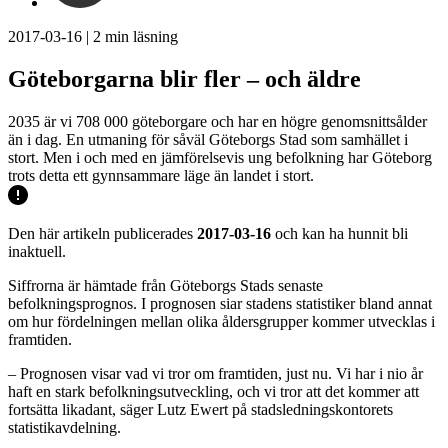
2017-03-16
|
2
min läsning
Göteborgarna blir fler – och äldre
2035 är vi 708 000 göteborgare och har en högre genomsnittsålder
än i dag. En utmaning för såväl Göteborgs Stad som samhället i
stort. Men i och med en jämförelsevis ung befolkning har Göteborg
trots detta ett gynnsammare läge än landet i stort.
Den här artikeln publicerades
2017-03-16
och kan ha hunnit bli
inaktuell.
Siffrorna är hämtade från Göteborgs Stads senaste
befolkningsprognos. I prognosen siar stadens statistiker bland annat
om hur fördelningen mellan olika åldersgrupper kommer utvecklas i
framtiden.
– Prognosen visar vad vi tror om framtiden, just nu. Vi har i nio år
haft en stark befolkningsutveckling, och vi tror att det kommer att
fortsätta likadant, säger Lutz Ewert på stadsledningskontorets
statistikavdelning.