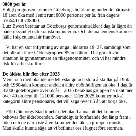
8000 per år
Enligt prognosen kommer Göteborgs befolkning under de närmaste
18 åren öka med i snitt runt 8000 personer per år, från dagens
556640 till 708000.
Lutz Ewert berättar att Göteborgs genomsnittsålder i dag är lägre än
både rikssnittet och kranskommunerna. Och denna tendens kommer
hålla i sig ett antal år framöver.
– Vi har en stor inflyttning av unga i åldrarna 19–27, samtidigt som
det blir allt färre i åldersgruppen 85 och äldre. Det gör att vår
situation är gynnsammare än riksgenomsnittet, och vi har mindre
risk för arbetskraftbrist.
De äldsta blir fler efter 2025
Men i och med ökande medellivslängd och stora årskullar på 1950-
och 1960-talen kommer andelen äldre obönhörligen att öka. I dag är
85000 göteborgare över 65 år – 2035 beräknas gruppen ha ökat med
över 40 procent till 121000 personer. Efter 2025 kommer också
kategorin äldre pensionärer, det vill säga över 85 år, att börja öka.
– För Göteborgs Stad innebär det bland annat att det kommer
behövas fler äldreboenden. Samtidigt är fortfarande det långt fram i
tiden och de närmaste åren kommer den äldsta gruppen minska.
Man skulle kunna säga att vi befinner oss i lugnet före stormen.